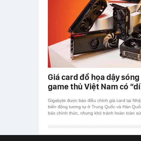
Giá card đồ họa dậy sóng 
game thủ Việt Nam có “d
Gigabyte được báo điều chỉnh giá card tại Nh
biến động tương tự ở Trung Quốc và Hàn Quố
báo chính thức, nhưng khó tránh hoàn toàn sứ