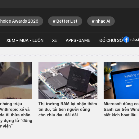
Choice Awards 2026
Better List
nhạc AI
XEM - MUA - LUÔN
XE
APPS-GAME
ĐỒ CHƠI SỐ
BÍ M
ừ hàng triệu
Thị trường RAM lại nhận thêm
Microsoft dùng co
Anthropic xé và
tin dữ, túi tiền người dùng
tranh cãi trên Wi
ude AI thừa nhận
còn chịu đau dài dài
siết kích hoạt lậu
y dựng từ "đống
ư viện"