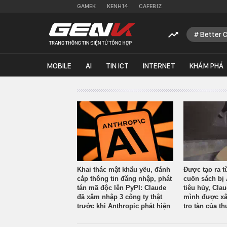
GAMEK
KENH14
CAFEBIZ
Better 
MOBILE
AI
TIN ICT
INTERNET
KHÁM PHÁ
Khai thác mật khẩu yếu, đánh
Được tạo ra t
cắp thông tin đăng nhập, phát
cuốn sách bị 
tán mã độc lên PyPI: Claude
tiêu hủy, Cla
đã xâm nhập 3 công ty thật
mình được xâ
trước khi Anthropic phát hiện
tro tàn của th