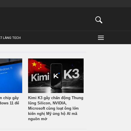
ẬT LÀNG TECH
n chip gây
Kimi K3 gây chấn động Thung
ndows 11 để
lũng Silicon, NVIDIA,
Microsoft cùng loạt ông lớn
kiến nghị Mỹ ủng hộ AI mã
nguồn mở