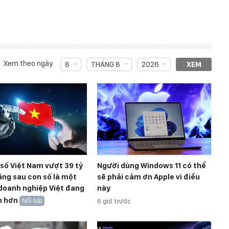
Xem theo ngày
8
THÁNG 8
2026
XEM
 số Việt Nam vượt 39 tỷ
Người dùng Windows 11 có thể
ng sau con số là một
sẽ phải cảm ơn Apple vì điều
doanh nghiệp Việt đang
này
n hơn
Nổi bật
6 giờ trước