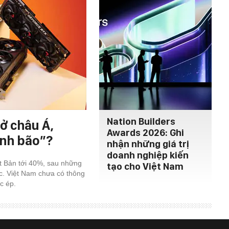
Nation Builders
ở châu Á,
Awards 2026: Ghi
ính bão”?
nhận những giá trị
doanh nghiệp kiến
ật Bản tới 40%, sau những
tạo cho Việt Nam
c. Việt Nam chưa có thông
c ép.