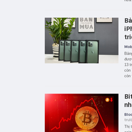
Bả
iP
tr
Mobi
Bảng
được
13 t
còn 
còn 
Bi
nh
Blo
trư
Thị 