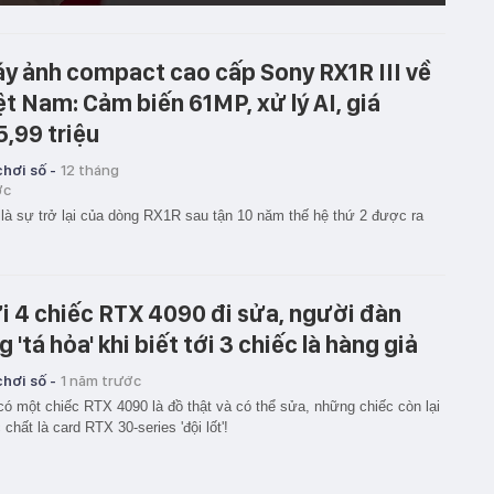
y ảnh compact cao cấp Sony RX1R III về
ệt Nam: Cảm biến 61MP, xử lý AI, giá
5,99 triệu
hơi số -
12 tháng
ớc
là sự trở lại của dòng RX1R sau tận 10 năm thế hệ thứ 2 được ra
i 4 chiếc RTX 4090 đi sửa, người đàn
g 'tá hỏa' khi biết tới 3 chiếc là hàng giả
hơi số -
1 năm trước
có một chiếc RTX 4090 là đồ thật và có thể sửa, những chiếc còn lại
 chất là card RTX 30-series 'đội lốt'!