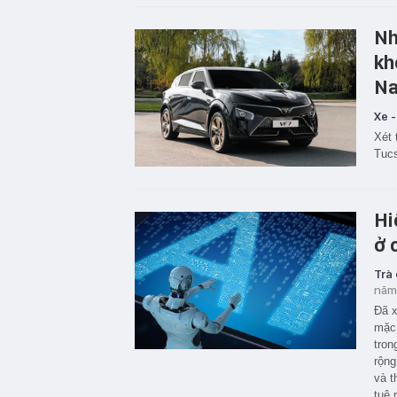
Nh
kh
Na
Xe -
Xét 
Tucs
Hi
ở 
Trà
năm
Đã x
mặc 
tron
rộng
và t
tuệ 