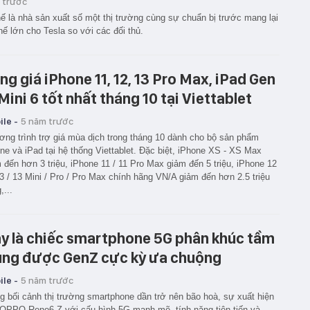
 trước
hế là nhà sản xuất số một thị trường cùng sự chuẩn bị trước mang lại
thế lớn cho Tesla so với các đối thủ.
ng giá iPhone 11, 12, 13 Pro Max, iPad Gen
 Mini 6 tốt nhất tháng 10 tại Viettablet
le -
5 năm trước
ng trình trợ giá mùa dịch trong tháng 10 dành cho bộ sản phẩm
ne và iPad tại hệ thống Viettablet. Đặc biệt, iPhone XS - XS Max
 đến hơn 3 triệu, iPhone 11 / 11 Pro Max giảm đến 5 triệu, iPhone 12
3 / 13 Mini / Pro / Pro Max chính hãng VN/A giảm đến hơn 2.5 triệu
,...
y là chiếc smartphone 5G phân khúc tầm
ung được GenZ cực kỳ ưa chuộng
le -
5 năm trước
g bối cảnh thị trường smartphone dần trở nên bão hoà, sự xuất hiện
OPPO Reno6 Z với cấu hình 5G mạnh mẽ, tính năng tiên tiến và