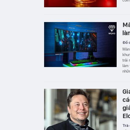
coin
Mà
là
Đồ c
Màn 
khun
trải
làm 
nhữn
Gi
cá
gi
El
Trà