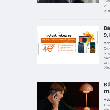
năm
Vị t
lợi 
Bả
9,
Mobi
Chươ
iPho
giảm
và 1
đồng
Đâ
tr
Mobi
Tron
của 