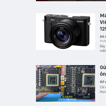
Má
Vi
12
Đồ c
trư
Đây 
mắt!
Gử
ôn
Đồ c
Chỉ 
thực