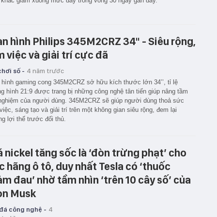
 khác giảm xuống mức đáy trong vòng 30 ngày gần đây.
n hình Philips 345M2CRZ 34" - Siêu rộng,
m việc và giải trí cực đã
hơi số -
4 năm trước
hình gaming cong 345M2CRZ sở hữu kích thước lớn 34’’, tỉ lệ
g hình 21:9 được trang bị những công nghệ tân tiến giúp nâng tầm
 nghiệm của người dùng. 345M2CRZ sẽ giúp người dùng thoả sức
việc, sáng tạo và giải trí trên một không gian siêu rộng, đem lại
g lợi thế trước đối thủ.
á nickel tăng sốc là ‘đòn trừng phạt’ cho
c hãng ô tô, duy nhất Tesla có ‘thuốc
ảm đau’ nhờ tầm nhìn ‘trên 10 cây số’ của
on Musk
 đá công nghệ -
4