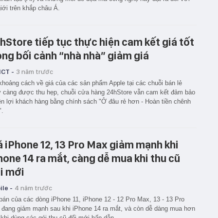
iới trên khắp châu Á.
hStore tiếp tục thực hiện cam kết giá tốt
ong bối cảnh “nhà nhà” giảm giá
ICT -
3 năm trước
khoảng cách về giá của các sản phẩm Apple tại các chuỗi bán lẻ
 càng được thu hẹp, chuỗi cửa hàng 24hStore vẫn cam kết đảm bảo
n lợi khách hàng bằng chính sách "Ở đâu rẻ hơn - Hoàn tiền chênh
".
á iPhone 12, 13 Pro Max giảm mạnh khi
hone 14 ra mắt, càng dễ mua khi thu cũ
i mới
le -
4 năm trước
bán của các dòng iPhone 11, iPhone 12 - 12 Pro Max, 13 - 13 Pro
đang giảm mạnh sau khi iPhone 14 ra mắt, và còn dễ dàng mua hơn
khi dùng các gói thu cũ đổi mới hấp dẫn.