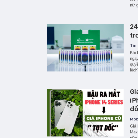
nữ g
24
tr
Tin 
Khi 
ngày
quyề
lệch
Gi
iP
đổ
Mobi
Giá 
Max 
nữa 