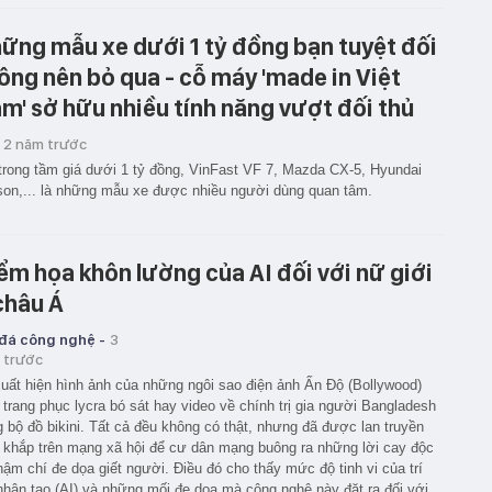
ững mẫu xe dưới 1 tỷ đồng bạn tuyệt đối
ông nên bỏ qua - cỗ máy 'made in Việt
m' sở hữu nhiều tính năng vượt đối thủ
2 năm trước
trong tầm giá dưới 1 tỷ đồng, VinFast VF 7, Mazda CX-5, Hyundai
on,... là những mẫu xe được nhiều người dùng quan tâm.
ểm họa khôn lường của AI đối với nữ giới
châu Á
 đá công nghệ -
3
 trước
uất hiện hình ảnh của những ngôi sao điện ảnh Ấn Độ (Bollywood)
trang phục lycra bó sát hay video về chính trị gia người Bangladesh
g bộ đồ bikini. Tất cả đều không có thật, nhưng đã được lan truyền
 khắp trên mạng xã hội để cư dân mạng buông ra những lời cay độc
hậm chí đe dọa giết người. Điều đó cho thấy mức độ tinh vi của trí
nhân tạo (AI) và những mối đe dọa mà công nghệ này đặt ra đối với