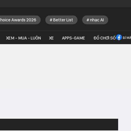
Choice Awards 2026
Better List
nhạc AI
XEM - MUA - LUÔN
XE
APPS-GAME
ĐỒ CHƠI SỐ
BÍ M