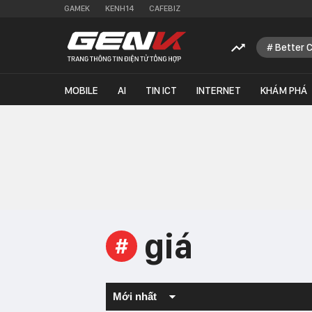
GAMEK
KENH14
CAFEBIZ
Better 
MOBILE
AI
TIN ICT
INTERNET
KHÁM PHÁ
giá
#
Mới nhất