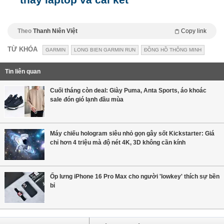
Theo
Thanh Niên Việt
Copy link
TỪ KHÓA
GARMIN
LONG BIEN GARMIN RUN
ĐỒNG HỒ THÔNG MINH
Tin liên quan
Cuối tháng còn deal: Giày Puma, Anta Sports, áo khoác
sale đón gió lạnh đầu mùa
Máy chiếu hologram siêu nhỏ gọn gây sốt Kickstarter: Giá
chỉ hơn 4 triệu mà độ nét 4K, 3D không cần kính
Ốp lưng iPhone 16 Pro Max cho người 'lowkey' thích sự bền
bỉ