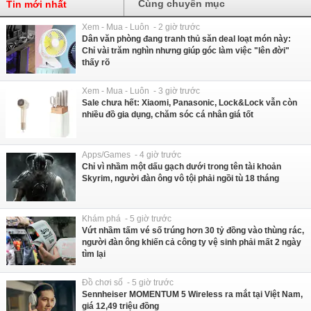
Cùng chuyên mục
Tin mới nhất
Xem - Mua - Luôn - 2 giờ trước
Dân văn phòng đang tranh thủ săn deal loạt món này:
Chỉ vài trăm nghìn nhưng giúp góc làm việc "lên đời"
thấy rõ
Xem - Mua - Luôn - 3 giờ trước
Sale chưa hết: Xiaomi, Panasonic, Lock&Lock vẫn còn
nhiều đồ gia dụng, chăm sóc cá nhân giá tốt
Apps/Games - 4 giờ trước
Chỉ vì nhầm một dấu gạch dưới trong tên tài khoản
Skyrim, người đàn ông vô tội phải ngồi tù 18 tháng
Khám phá - 5 giờ trước
Vứt nhầm tấm vé số trúng hơn 30 tỷ đồng vào thùng rác,
người đàn ông khiến cả công ty vệ sinh phải mất 2 ngày
tìm lại
Đồ chơi số - 5 giờ trước
Sennheiser MOMENTUM 5 Wireless ra mắt tại Việt Nam,
giá 12,49 triệu đồng