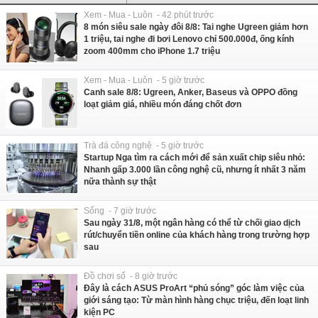
Xem - Mua - Luôn - 42 phút trước
8 món siêu sale ngày đôi 8/8: Tai nghe Ugreen giảm hơn
1 triệu, tai nghe đi bơi Lenovo chỉ 500.000đ, ống kính
zoom 400mm cho iPhone 1.7 triệu
Xem - Mua - Luôn - 5 giờ trước
Canh sale 8/8: Ugreen, Anker, Baseus và OPPO đồng
loạt giảm giá, nhiều món đáng chốt đơn
Trà đá công nghệ - 5 giờ trước
Startup Nga tìm ra cách mới để sản xuất chip siêu nhỏ:
Nhanh gấp 3.000 lần công nghệ cũ, nhưng ít nhất 3 năm
nữa thành sự thật
Sống - 7 giờ trước
Sau ngày 31/8, một ngân hàng có thể từ chối giao dịch
rút/chuyển tiền online của khách hàng trong trường hợp
sau
Đồ chơi số - 8 giờ trước
Đây là cách ASUS ProArt “phủ sóng” góc làm việc của
giới sáng tạo: Từ màn hình hàng chục triệu, đến loạt linh
kiện PC