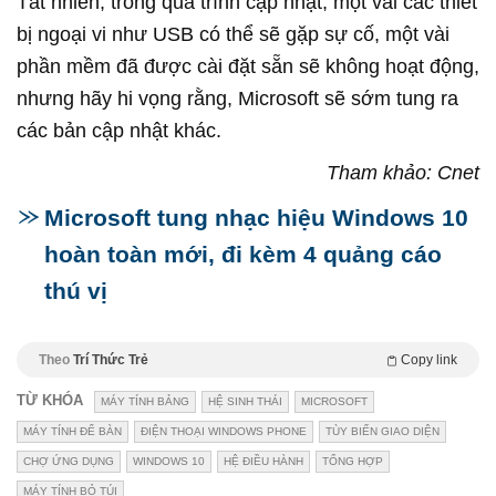
Tất nhiên, trong quá trình cập nhật, một vài các thiết
bị ngoại vi như USB có thể sẽ gặp sự cố, một vài
phần mềm đã được cài đặt sẵn sẽ không hoạt động,
nhưng hãy hi vọng rằng, Microsoft sẽ sớm tung ra
các bản cập nhật khác.
Tham khảo: Cnet
Microsoft tung nhạc hiệu Windows 10
hoàn toàn mới, đi kèm 4 quảng cáo
thú vị
Theo
Trí Thức Trẻ
Copy link
TỪ KHÓA
MÁY TÍNH BẢNG
HỆ SINH THÁI
MICROSOFT
MÁY TÍNH ĐỂ BÀN
ĐIỆN THOẠI WINDOWS PHONE
TÙY BIẾN GIAO DIỆN
CHỢ ỨNG DỤNG
WINDOWS 10
HỆ ĐIỀU HÀNH
TỔNG HỢP
MÁY TÍNH BỎ TÚI