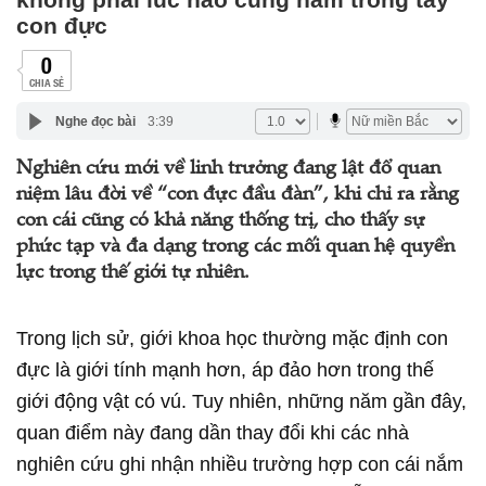
con đực
0
CHIA SẺ
Nghe đọc bài
3:39
Nghiên cứu mới về linh trưởng đang lật đổ quan
niệm lâu đời về “con đực đầu đàn”, khi chỉ ra rằng
con cái cũng có khả năng thống trị, cho thấy sự
phức tạp và đa dạng trong các mối quan hệ quyền
lực trong thế giới tự nhiên.
Trong lịch sử, giới khoa học thường mặc định con
đực là giới tính mạnh hơn, áp đảo hơn trong thế
giới động vật có vú. Tuy nhiên, những năm gần đây,
quan điểm này đang dần thay đổi khi các nhà
nghiên cứu ghi nhận nhiều trường hợp con cái nắm