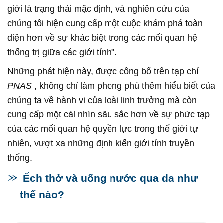
giới là trạng thái mặc định, và nghiên cứu của
chúng tôi hiện cung cấp một cuộc khám phá toàn
diện hơn về sự khác biệt trong các mối quan hệ
thống trị giữa các giới tính".
Những phát hiện này, được công bố trên tạp chí
PNAS
, không chỉ làm phong phú thêm hiểu biết của
chúng ta về hành vi của loài linh trưởng mà còn
cung cấp một cái nhìn sâu sắc hơn về sự phức tạp
của các mối quan hệ quyền lực trong thế giới tự
nhiên, vượt xa những định kiến giới tính truyền
thống.
Ếch thở và uống nước qua da như
thế nào?