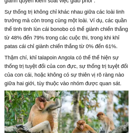
giành quyền kiểm soát việc giao phối".
Sự thống trị không chỉ khác nhau giữa các loài linh
trưởng mà còn trong cùng một loài. Ví dụ, các quần
thể tinh tinh lùn cái bonobo có thể giành chiến thắng
từ 48% đến 79% trong các cuộc thi, trong khi khỉ
patas cái chỉ giành chiến thắng từ 0% đến 61%.
Thậm chí, khỉ talapoin Angola có thể thể hiện sự
thống trị tuyệt đối của con đực, sự thống trị tuyệt đối
của con cái, hoặc không có sự thiên vị rõ ràng nào
giữa hai giới, tùy thuộc vào nhóm được quan sát.