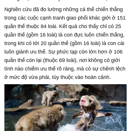
Nghiên cứu đã đo lường những cá thể chiến thắng
trong các cuộc cạnh tranh giao phối khác giới ở 151
quần thể thuộc 84 loài. Kết quả cho thấy chỉ có 25
quần thể (gồm 16 loài) là con đực luôn chiến thắng,
trong khi có tới 20 quần thể (gồm 16 loài) là con cái
luôn giành ưu thế. Sự phức tạp còn lớn hơn ở 106
quần thể còn lại (thuộc 69 loài), nơi không có giới
tính nào chiếm ưu thế rõ ràng, mà có sự chênh lệch
ở mức độ vừa phải, tùy thuộc vào hoàn cảnh.