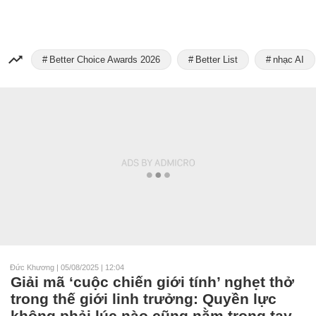
Better Choice Awards 2026
Better List
nhạc AI
Đức Khương
|
05/08/2025 | 12:04
Giải mã ‘cuộc chiến giới tính’ nghẹt thở
trong thế giới linh trưởng: Quyền lực
không phải lúc nào cũng nằm trong tay