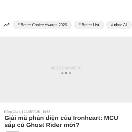
Better Choice Awards 2026
Better List
nhạc AI
Đông Giang
|
22/05/2025 | 19:58
Giải mã phản diện của Ironheart: MCU
sắp có Ghost Rider mới?