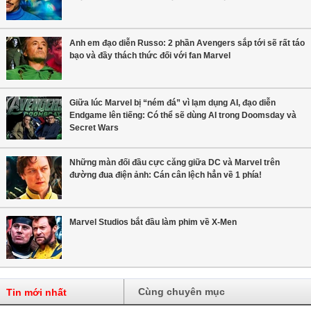
Anh em đạo diễn Russo: 2 phần Avengers sắp tới sẽ rất táo
bạo và đầy thách thức đối với fan Marvel
Giữa lúc Marvel bị “ném đá” vì lạm dụng AI, đạo diễn
Endgame lên tiếng: Có thể sẽ dùng AI trong Doomsday và
Secret Wars
Những màn đối đầu cực căng giữa DC và Marvel trên
đường đua điện ảnh: Cán cân lệch hẳn về 1 phía!
Marvel Studios bắt đầu làm phim về X-Men
Cùng chuyên mục
Tin mới nhất