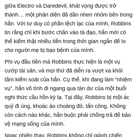
giữa Electro và Daredevil, khát vọng được trở
thành… một phản diện đã dần nhen nhóm bên trong
hắn. Với tư duy có phần lệch lạc của mình, Robbins
tin rằng chỉ khi bước chân vào tà đạo, hắn mới có
thể kiếm thật nhiều tiền trong thời gian ngắn để lo
cho người mẹ bị bạo bệnh của mình.
Phi vụ đầu tiên mà Robbins thực hiện là một vụ
cướp tài sản, và mọi thứ đã diễn ra vượt xa khỏi
tầm kiểm soát của hắn. Cụ thể, khi đang làm “nhiệm
vụ”, hắn vô tình đi ngang qua tàn dư của một buổi
nghi thức cầu hồn kỳ lạ. Tại đây, Robbins bị một ác
quỷ đi ủng, khoác áo choàng đỏ, tấn công. Không
còn cách nào khác, hắn buộc phải chống trả để bảo
vệ mạng sống của mình.
Ngạc nhiên thay, Robbins không chỉ giành chiến