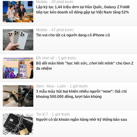
Mobile - 20 phút trước
Lập kỷ lục 1,44 triệu đơn tại Hàn Quốc, Galaxy Z Fold8
tiếp tục kéo doanh số dòng gập tại Việt Nam tăng 52%
Mobile - 47 phút trước
Tin vui cho tất cả người đang có iPhone cũ
Đồ chơi số - 1 giờ trước
Bộ đôi màn hình "học hết sức, chơi hết mình" cho Gen Z
đa nhiệm
Xem - Mua - Luôn - 1 giờ trước
3 mẫu máy hút bụi khiến nhiều người “wow”: Giá chỉ
khoảng 500.000 đồng, lượt bán khủng
Tin ICT - 1 giờ trước
Người có tài khoản ngân hàng nhớ kỹ thông báo sau