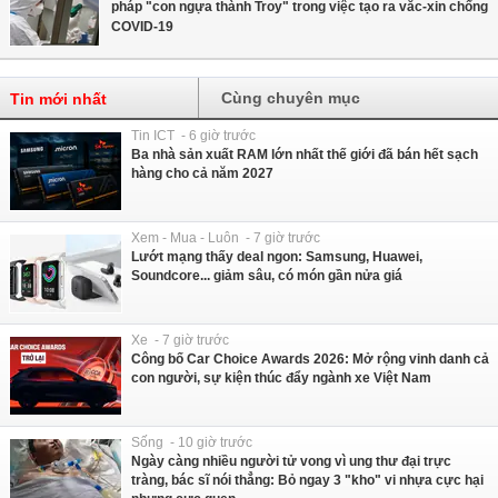
pháp "con ngựa thành Troy" trong việc tạo ra vắc-xin chống
COVID-19
Cùng chuyên mục
Tin mới nhất
Tin ICT - 6 giờ trước
Ba nhà sản xuất RAM lớn nhất thế giới đã bán hết sạch
hàng cho cả năm 2027
Xem - Mua - Luôn - 7 giờ trước
Lướt mạng thấy deal ngon: Samsung, Huawei,
Soundcore... giảm sâu, có món gần nửa giá
Xe - 7 giờ trước
Công bố Car Choice Awards 2026: Mở rộng vinh danh cả
con người, sự kiện thúc đẩy ngành xe Việt Nam
Sống - 10 giờ trước
Ngày càng nhiều người tử vong vì ung thư đại trực
tràng, bác sĩ nói thẳng: Bỏ ngay 3 "kho" vi nhựa cực hại