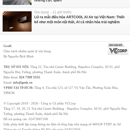
nhưng cực quen
Gia dụng - 11 giờ trước
LG ra mắt điều hòa ARTCOOL AI Air tại Việt Nam: Thiết
kế như một món nội thất, AI cá nhân hóa trải nghiệm
GenK
Chịu trách nhiệm quản lý nội dung:
Bà Nguyễn Bích Minh
TRỤ SỞ HÀ NỘI:
Tầng 22, Tòa nhà Center Building, Hapulico Complex, Số 01, phố
Nguyễn Huy Tưởng, phường Thanh Xuân, thành phố Hà Nội
Điện thoại:
024 7309 5555
.
Email:
info@genk.vn
VPĐD TẠI TP.HCM:
Tầng 4, Tòa nhà 123, số 127 Võ Văn Tần, Phường Xuân Hòa,
TPHCM
© Copyright 2010 - 2026 - Công ty Cổ phần VCCorp
Tầng 17, 19, 20, 21 Toà nhà Center Building - Hapulico Complex, Số 01, phố Nguyễn Huy
Tưởng, phường Thanh Xuân, thành phố Hà Nội
Hỗ trợ quảng cáo:
02473007108
Giấy phép thiết lập trang thông tin điện tử tổng hợp trên mạng số 460/GP-TTĐT do Sở
Thông tin và Truyền thông Hà Nội cấp ngày 03/02/2016