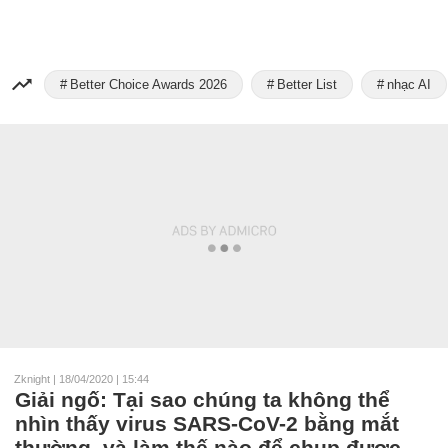
Better Choice Awards 2026
Better List
nhạc AI
Zknight
|
18/04/2020 | 15:44
Giải ngố: Tại sao chúng ta không thể
nhìn thấy virus SARS-CoV-2 bằng mắt
thường, và làm thế nào để chụp được