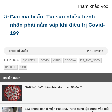
Tham khảo Vox
Giải mã bí ẩn: Tại sao nhiều bệnh
nhân phải nằm sấp khi điều trị Covid-
19?
Theo
Tổ Quốc
Copy link
TỪ KHÓA
DỊCH BỆNH
COVID
VIRUS
CORONA
ICT_ANTI_NCOV
ĐẠI DỊCH
UMD
Tin liên quan
SARS-CoV-2 chịu nhiệt độ…trên 90 độ C
113 phòng ban ở Viện Pasteur, Paris đang tập trung vào giải