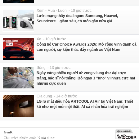
Xem - Mua - Luôn - 10 giờ trước
Lướt mạng thấy deal ngon: Samsung, Huawei,
Soundcore... giảm sâu, có món gần nửa giá
Xe - 10 giờ trước
Công bố Car Choice Awards 2026: Mở rộng vinh danh cả
con người, sự kiện thúc đẩy ngành xe Việt Nam
Sống - 13 giờ trước
Ngày càng nhiều người tử vong vì ung thư đại trực
tràng, bác sĩ nói thẳng: Bỏ ngay 3 "kho" vi nhựa cực hại
nhưng cực quen
Gia dụng - 14 giờ trước
LG ra mắt điều hòa ARTCOOL AI Air tại Việt Nam: Thiết
kế như một món nội thất, AI cá nhân hóa trải nghiệm
GenK
Chịu trách nhiệm quản lý nội dung: