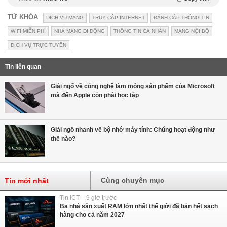
TỪ KHÓA
DỊCH VỤ MẠNG
TRUY CẬP INTERNET
ĐÁNH CẮP THÔNG TIN
WIFI MIỄN PHÍ
NHÀ MẠNG DI ĐỘNG
THÔNG TIN CÁ NHÂN
MẠNG NỘI BỘ
DỊCH VỤ TRỰC TUYẾN
Tin liên quan
Giải ngố về công nghệ làm mỏng sản phẩm của Microsoft
mà đến Apple còn phải học tập
Giải ngố nhanh về bộ nhớ máy tính: Chúng hoạt động như
thế nào?
Cùng chuyên mục
Tin mới nhất
Tin ICT - 9 giờ trước
Ba nhà sản xuất RAM lớn nhất thế giới đã bán hết sạch
hàng cho cả năm 2027