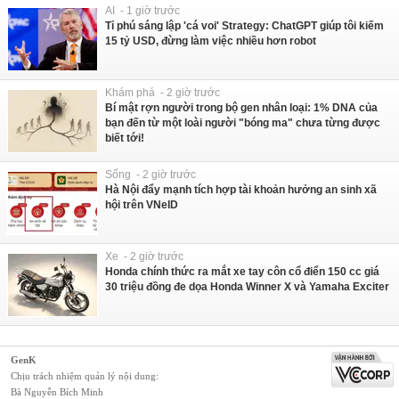
AI - 1 giờ trước
Tỉ phú sáng lập 'cá voi' Strategy: ChatGPT giúp tôi kiếm
15 tỷ USD, đừng làm việc nhiều hơn robot
Khám phá - 2 giờ trước
Bí mật rợn người trong bộ gen nhân loại: 1% DNA của
bạn đến từ một loài người "bóng ma" chưa từng được
biết tới!
Sống - 2 giờ trước
Hà Nội đẩy mạnh tích hợp tài khoản hưởng an sinh xã
hội trên VNeID
Xe - 2 giờ trước
Honda chính thức ra mắt xe tay côn cổ điển 150 cc giá
30 triệu đồng đe dọa Honda Winner X và Yamaha Exciter
GenK
Chịu trách nhiệm quản lý nội dung:
Bà Nguyễn Bích Minh