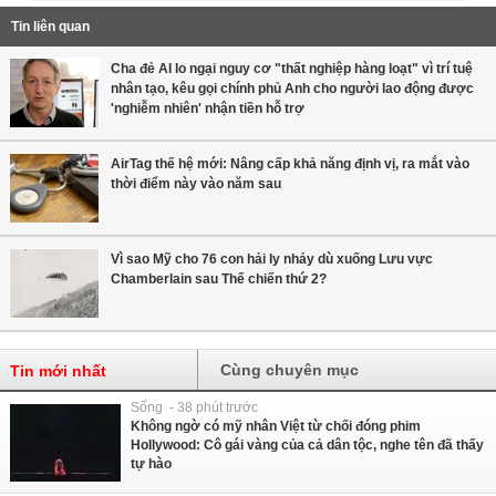
Tin liên quan
Cha đẻ AI lo ngại nguy cơ "thất nghiệp hàng loạt" vì trí tuệ
nhân tạo, kêu gọi chính phủ Anh cho người lao động được
'nghiễm nhiên' nhận tiền hỗ trợ
AirTag thế hệ mới: Nâng cấp khả năng định vị, ra mắt vào
thời điểm này vào năm sau
Vì sao Mỹ cho 76 con hải ly nhảy dù xuống Lưu vực
Chamberlain sau Thế chiến thứ 2?
Cùng chuyên mục
Tin mới nhất
Sống - 38 phút trước
Không ngờ có mỹ nhân Việt từ chối đóng phim
Hollywood: Cô gái vàng của cả dân tộc, nghe tên đã thấy
tự hào