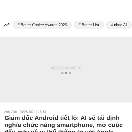
Better Choice Awards 2026
Better List
nhạc AI
Ánh Viên
|
20/05/2024 | 13:33
Giám đốc Android tiết lộ: AI sẽ tái định
nghĩa chức năng smartphone, mở cuộc
đấu mới về vị thế thống trị với Apple