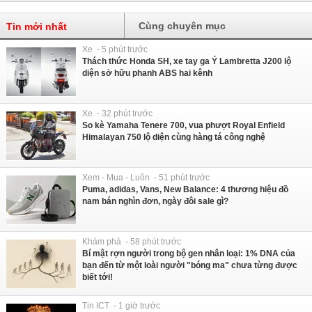
Cùng chuyên mục
Tin mới nhất
Xe - 5 phút trước
Thách thức Honda SH, xe tay ga Ý Lambretta J200 lộ
diện sở hữu phanh ABS hai kênh
Xe - 32 phút trước
So kè Yamaha Tenere 700, vua phượt Royal Enfield
Himalayan 750 lộ diện cùng hàng tá công nghệ
Xem - Mua - Luôn - 51 phút trước
Puma, adidas, Vans, New Balance: 4 thương hiệu đồ
nam bán nghìn đơn, ngày đôi sale gì?
Khám phá - 58 phút trước
Bí mật rợn người trong bộ gen nhân loại: 1% DNA của
bạn đến từ một loài người "bóng ma" chưa từng được
biết tới!
Tin ICT - 1 giờ trước