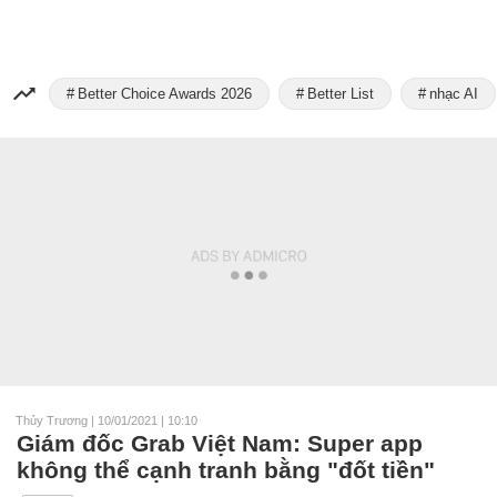
Better Choice Awards 2026
Better List
nhạc AI
Thủy Trương
|
10/01/2021 | 10:10
Giám đốc Grab Việt Nam: Super app
không thể cạnh tranh bằng "đốt tiền"