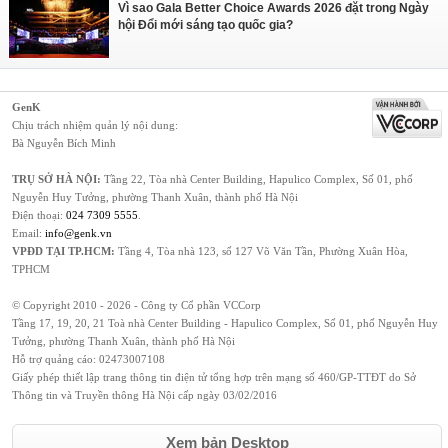
Vì sao Gala Better Choice Awards 2026 đặt trong Ngày
hội Đổi mới sáng tạo quốc gia?
GenK
Chịu trách nhiệm quản lý nội dung:
Bà Nguyễn Bích Minh
TRỤ SỞ HÀ NỘI:
Tầng 22, Tòa nhà Center Building, Hapulico Complex, Số 01, phố
Nguyễn Huy Tưởng, phường Thanh Xuân, thành phố Hà Nội
Điện thoại:
024 7309 5555
.
Email:
info@genk.vn
VPĐD TẠI TP.HCM:
Tầng 4, Tòa nhà 123, số 127 Võ Văn Tần, Phường Xuân Hòa,
TPHCM
© Copyright 2010 - 2026 - Công ty Cổ phần VCCorp
Tầng 17, 19, 20, 21 Toà nhà Center Building - Hapulico Complex, Số 01, phố Nguyễn Huy
Tưởng, phường Thanh Xuân, thành phố Hà Nội
Hỗ trợ quảng cáo:
02473007108
Giấy phép thiết lập trang thông tin điện tử tổng hợp trên mạng số 460/GP-TTĐT do Sở
Thông tin và Truyền thông Hà Nội cấp ngày 03/02/2016
Xem bản Desktop