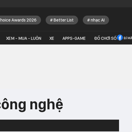
Choice Awards 2026
Better List
nhạc AI
XEM - MUA - LUÔN
XE
APPS-GAME
ĐỒ CHƠI SỐ
BÍ M
công nghệ