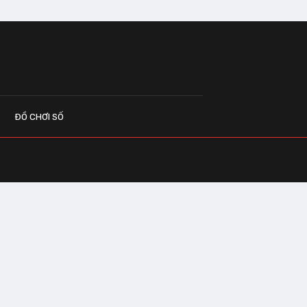
ĐỒ CHƠI SỐ
G CÁO
o.vn