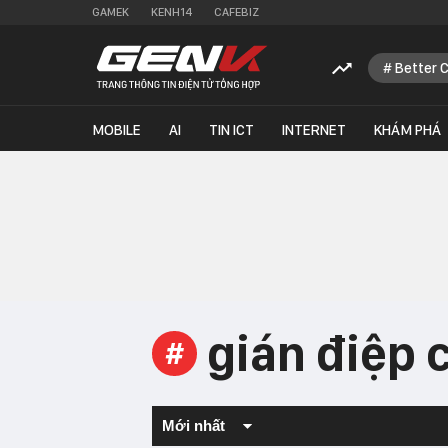
GAMEK
KENH14
CAFEBIZ
Better 
MOBILE
AI
TIN ICT
INTERNET
KHÁM PHÁ
gián điệp 
#
Mới nhất