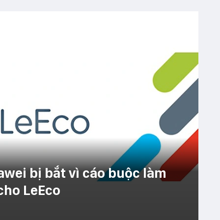
awei bị bắt vì cáo buộc làm
cho LeEco