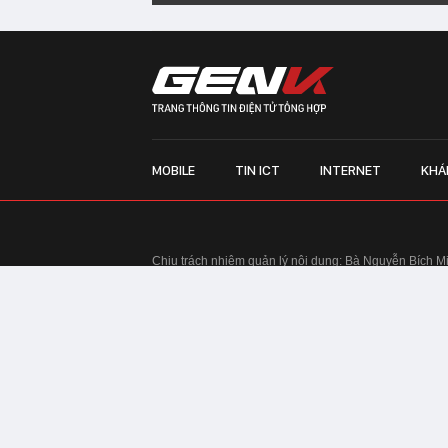
MOBILE
TIN ICT
INTERNET
KHÁ
Chịu trách nhiệm quản lý nội dung: Bà Nguyễn Bích M
TRỤ SỞ HÀ NỘI:
Tầng 22, Tòa nhà Center Building, 
Huy Tưởng, phường Thanh Xuân, thành phố Hà Nội
Điện thoại: 024 7309 5555.
Email:
info@genk.vn
VPĐD TẠI TP.HCM:
Tầng 4, Tòa nhà 123, số 127 Võ
© Copyright 2010 - 2026 - Công ty Cổ phần VCCorp
Tầng 17, 19, 20, 21 Toà nhà Center Building - Hapul
Tưởng, phường Thanh Xuân, thành phố Hà Nội
Giấy phép thiết lập trang thông tin điện tử tổng hợp