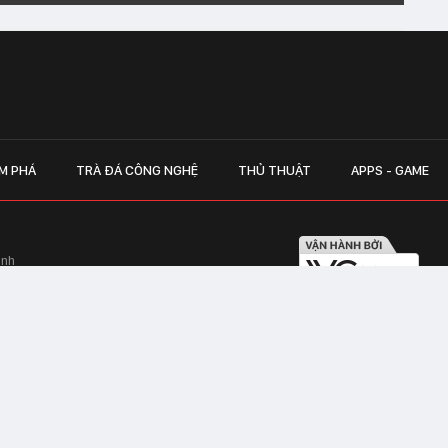
M PHÁ
TRÀ ĐÁ CÔNG NGHỆ
THỦ THUẬT
APPS - GAME
inh
Hapulico Complex, Số 01, phố Nguyễn
LIÊN HỆ QUẢN
 Văn Tần, Phường Xuân Hòa, TPHCM
Hotline hỗ trợ quảng cáo:
ico Complex, Số 01, phố Nguyễn Huy
Email:
giaitrixahoi@admicr
Hỗ trợ & CSKH: Admicro
 trên mạng số 460/GP-TTĐT do Sở Thông