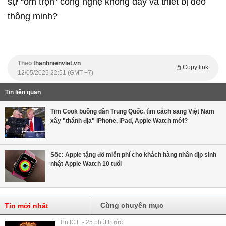
sự “ôm trọn” công nghệ không dây và thiết bị đeo
thông minh?
Theo
thanhnienviet.vn
Copy link
12/05/2025 22:51 (GMT +7)
Tin liên quan
Tim Cook buông dần Trung Quốc, tìm cách sang Việt Nam
xây "thánh địa" iPhone, iPad, Apple Watch mới?
Sốc: Apple tặng đồ miễn phí cho khách hàng nhân dịp sinh
nhật Apple Watch 10 tuổi
Cùng chuyên mục
Tin mới nhất
Tin ICT - 25 phút trước