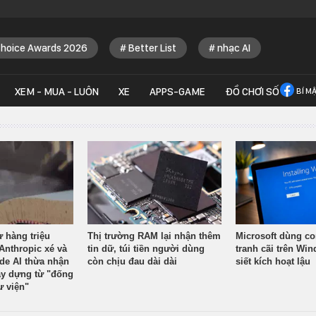
Choice Awards 2026
Better List
nhạc AI
XEM - MUA - LUÔN
XE
APPS-GAME
ĐỒ CHƠI SỐ
BÍ M
ừ hàng triệu
Thị trường RAM lại nhận thêm
Microsoft dùng co
Anthropic xé và
tin dữ, túi tiền người dùng
tranh cãi trên Wi
ude AI thừa nhận
còn chịu đau dài dài
siết kích hoạt lậu
y dựng từ "đống
ư viện"