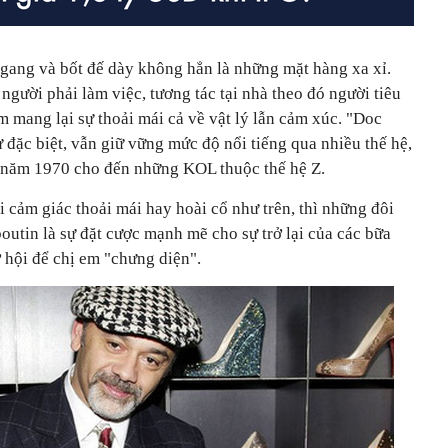
ngang và bốt đế dày không hẳn là những mặt hàng xa xỉ.
người phải làm việc, tương tác tại nhà theo đó người tiêu
 mang lại sự thoải mái cả về vật lý lẫn cảm xúc. "Doc
 đặc biệt, vẫn giữ vững mức độ nổi tiếng qua nhiều thế hệ,
g năm 1970 cho đến những KOL thuộc thế hệ Z.
 cảm giác thoải mái hay hoài cổ như trên, thì những đôi
utin là sự đặt cược mạnh mẽ cho sự trở lại của các bữa
 hội để chị em "chưng diện".