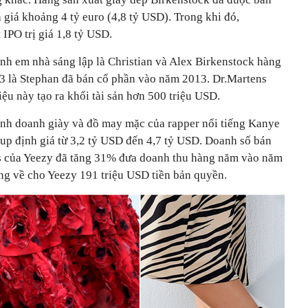
h giá khoảng 4 tỷ euro (4,8 tỷ USD). Trong khi đó,
 IPO trị giá 1,8 tỷ USD.
nh em nhà sáng lập là Christian và Alex Birkenstock hàng
 3 là Stephan đã bán cổ phần vào năm 2013. Dr.Martens
iệu này tạo ra khối tài sản hơn 500 triệu USD.
kinh doanh giày và đồ may mặc của rapper nổi tiếng Kanye
p định giá từ 3,2 tỷ USD đến 4,7 tỷ USD. Doanh số bán
as của Yeezy đã tăng 31% đưa doanh thu hàng năm vào năm
ng về cho Yeezy 191 triệu USD tiền bản quyền.