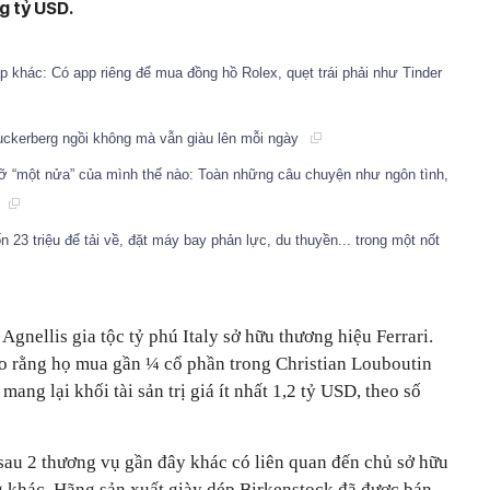
g tỷ USD.
ấp khác: Có app riêng để mua đồng hồ Rolex, quẹt trái phải như Tinder
Zuckerberg ngồi không mà vẫn giàu lên mỗi ngày
 gỡ “một nửa” của mình thế nào: Toàn những câu chuyện như ngôn tình,
k
 23 triệu để tải về, đặt máy bay phản lực, du thuyền... trong một nốt
Agnellis gia tộc tỷ phú Italy sở hữu thương hiệu Ferrari.
áo rằng họ mua gần ¼ cổ phần trong Christian Louboutin
ang lại khối tài sản trị giá ít nhất 1,2 tỷ USD, theo số
sau 2 thương vụ gần đây khác có liên quan đến chủ sở hữu
ng khác. Hãng sản xuất giày dép Birkenstock đã được bán