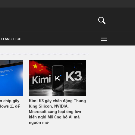
ẬT LÀNG TECH
n chip gây
Kimi K3 gây chấn động Thung
ndows 11 để
lũng Silicon, NVIDIA,
Microsoft cùng loạt ông lớn
kiến nghị Mỹ ủng hộ AI mã
nguồn mở