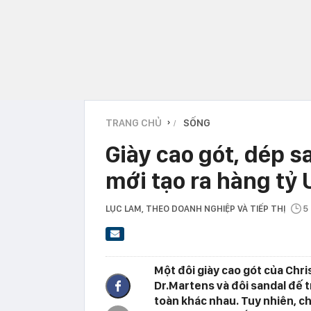
TRANG CHỦ
SỐNG
›
Giày cao gót, dép s
mới tạo ra hàng tỷ 
LỤC LAM
, THEO DOANH NGHIỆP VÀ TIẾP THỊ
5
Một đôi giày cao gót của Chr
Dr.Martens và đôi sandal đế t
toàn khác nhau. Tuy nhiên, c