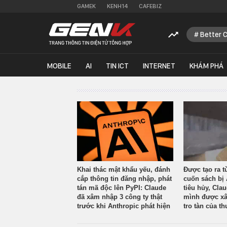
GAMEK
KENH14
CAFEBIZ
Better 
MOBILE
AI
TIN ICT
INTERNET
KHÁM PHÁ
Khai thác mật khẩu yếu, đánh
Được tạo ra t
cắp thông tin đăng nhập, phát
cuốn sách bị 
tán mã độc lên PyPI: Claude
tiêu hủy, Cla
đã xâm nhập 3 công ty thật
mình được xâ
trước khi Anthropic phát hiện
tro tàn của th