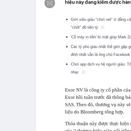
hiệu này đang kiếm được hàn
Giới siêu giàu "chơi net" ở đẳng c
"chốt" đồ tiền tỷ
'Cỗ máy in tiền' bí mật giúp Mark 
Các tỷ phú giàu nhất thế giới gặp
đỉnh nhất vẫn là ông chủ Faceboo
Chơi app dịch vụ hệ người giàu: Tốn
nhạc
Exor NV là công ty cổ phần của 
Exor hồi tuần trước đã thông b
SAS. Theo đó, thương vụ này sẽ m
liệu do Bloomberg tổng hợp.
Thỏa thuận này được thực hiện 
của 2 thương hiệu giày nổi tiế