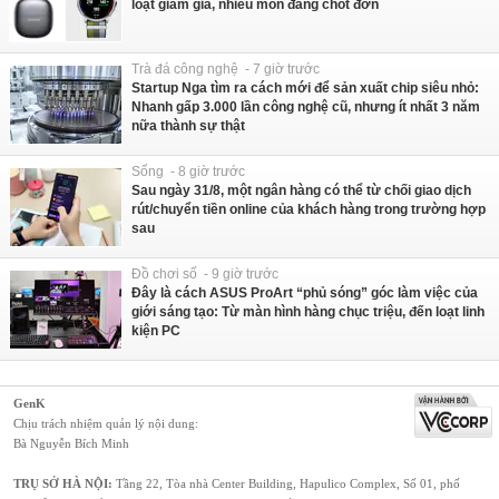
loạt giảm giá, nhiều món đáng chốt đơn
Trà đá công nghệ - 7 giờ trước
Startup Nga tìm ra cách mới để sản xuất chip siêu nhỏ:
Nhanh gấp 3.000 lần công nghệ cũ, nhưng ít nhất 3 năm
nữa thành sự thật
Sống - 8 giờ trước
Sau ngày 31/8, một ngân hàng có thể từ chối giao dịch
rút/chuyển tiền online của khách hàng trong trường hợp
sau
Đồ chơi số - 9 giờ trước
Đây là cách ASUS ProArt “phủ sóng” góc làm việc của
giới sáng tạo: Từ màn hình hàng chục triệu, đến loạt linh
kiện PC
GenK
Chịu trách nhiệm quản lý nội dung:
Bà Nguyễn Bích Minh
TRỤ SỞ HÀ NỘI:
Tầng 22, Tòa nhà Center Building, Hapulico Complex, Số 01, phố