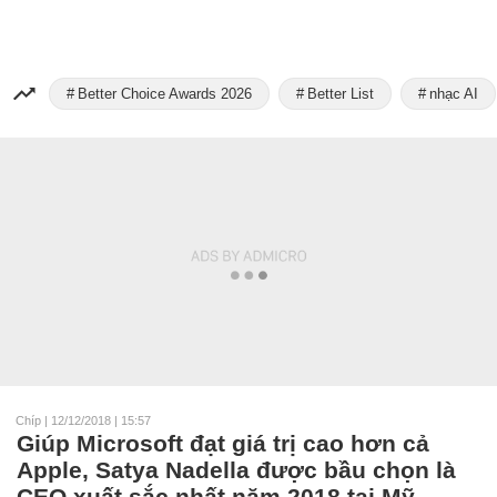
Better Choice Awards 2026
Better List
nhạc AI
Chíp
|
12/12/2018 | 15:57
Giúp Microsoft đạt giá trị cao hơn cả
Apple, Satya Nadella được bầu chọn là
CEO xuất sắc nhất năm 2018 tại Mỹ