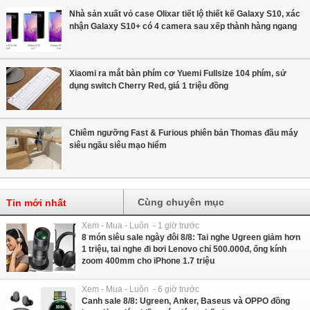
Nhà sản xuất vỏ case Olixar tiết lộ thiết kế Galaxy S10, xác
nhận Galaxy S10+ có 4 camera sau xếp thành hàng ngang
Xiaomi ra mắt bàn phím cơ Yuemi Fullsize 104 phím, sử
dụng switch Cherry Red, giá 1 triệu đồng
Chiêm ngưỡng Fast & Furious phiên bản Thomas đầu máy
siêu ngầu siêu mạo hiểm
Cùng chuyên mục
Tin mới nhất
Xem - Mua - Luôn - 1 giờ trước
8 món siêu sale ngày đôi 8/8: Tai nghe Ugreen giảm hơn
1 triệu, tai nghe đi bơi Lenovo chỉ 500.000đ, ống kính
zoom 400mm cho iPhone 1.7 triệu
Xem - Mua - Luôn - 6 giờ trước
Canh sale 8/8: Ugreen, Anker, Baseus và OPPO đồng