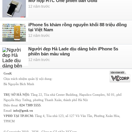
Mở hộp HTC One phiên bản Gold
12 năm trước
iPhone 5s khảm rồng nguyên khối 88 triệu đồng
tại Việt Nam
12 năm trước
Người đẹp Hà Lade dịu dàng bên iPhone 5s
phiên bản màu vàng
12 năm trước
GenK
Chịu trách nhiệm quản lý nội dung:
Bà Nguyễn Bích Minh
TRỤ SỞ HÀ NỘI:
Tầng 22, Tòa nhà Center Building, Hapulico Complex, Số 01, phố
Nguyễn Huy Tưởng, phường Thanh Xuân, thành phố Hà Nội
Điện thoại:
024 7309 5555
.
Email:
info@genk.vn
VPĐD TẠI TP.HCM:
Tầng 4, Tòa nhà 123, số 127 Võ Văn Tần, Phường Xuân Hòa,
TPHCM
© Copyright 2010 - 2026 - Công ty Cổ phần VCCorp