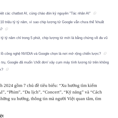
biệt các chatbot AI, cùng chào đón kỷ nguyên "Tác nhân AI"
 10 triệu tỷ tỷ năm, vì sao chip lượng tử Google vẫn chưa thể 'khuất
in?
u tỷ tỷ năm chỉ trong 5 phút, chip lượng tử mới là bằng chứng về đa vũ
 lồ công nghệ NVIDIA và Google chọn là nơi mở rộng chiến lược?
ũ trụ, Google đã muốn 'chốt đơn' xây cụm máy tính lượng tử trên không
sk?
h 2024 gồm 7 chủ đề tiêu biểu: “Xu hướng tìm kiếm
AI”, “Phim”, “Du lịch”, “Concert”, “Kỹ năng” và “Cách
hững xu hướng, thông tin mà người Việt quan tâm, tìm
ệt