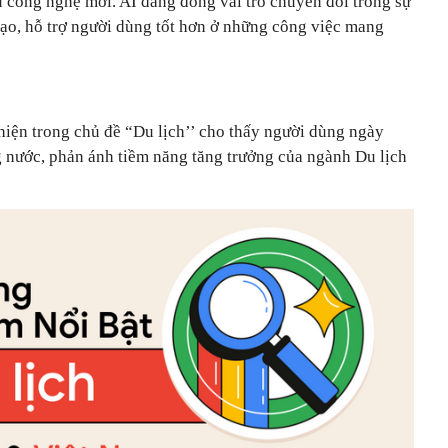
ụ công nghệ mới. AI đang đóng vai trò chuyển đổi trong sự
 tạo, hỗ trợ người dùng tốt hơn ở những công việc mang
 hiện trong chủ đề “Du lịch’’ cho thấy người dùng ngày
g nước, phản ánh tiềm năng tăng trưởng của ngành Du lịch