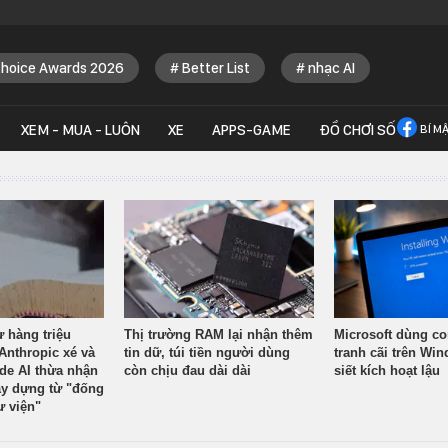
Choice Awards 2026
Better List
nhạc AI
XEM - MUA - LUÔN
XE
APPS-GAME
ĐỒ CHƠI SỐ
BÍ M
ừ hàng triệu
Thị trường RAM lại nhận thêm
Microsoft dùng co
Anthropic xé và
tin dữ, túi tiền người dùng
tranh cãi trên Wi
ude AI thừa nhận
còn chịu đau dài dài
siết kích hoạt lậu
y dựng từ "đống
ư viện"