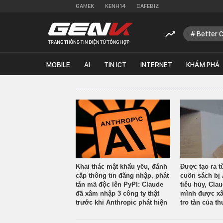
GAMEK
KENH14
CAFEBIZ
Better 
MOBILE
AI
TIN ICT
INTERNET
KHÁM PHÁ
Khai thác mật khẩu yếu, đánh
Được tạo ra t
cắp thông tin đăng nhập, phát
cuốn sách bị 
tán mã độc lên PyPI: Claude
tiêu hủy, Cla
đã xâm nhập 3 công ty thật
mình được xâ
trước khi Anthropic phát hiện
tro tàn của th