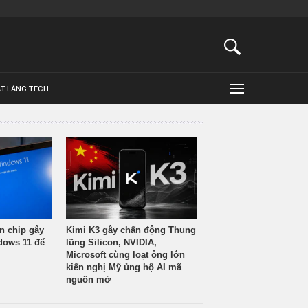
ẬT LÀNG TECH
n chip gây
Kimi K3 gây chấn động Thung
ndows 11 để
lũng Silicon, NVIDIA,
Microsoft cùng loạt ông lớn
kiến nghị Mỹ ủng hộ AI mã
nguồn mở