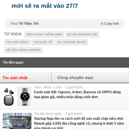
mới sẽ ra mắt vào 27/7
Theo
Trí Thức Trẻ
Copy link
TỪ KHÓA
ĐIỆN THOẠI THÔNG MINH
DỰ ÁN ANDROID ONE
TÁI KHỞI ĐỘNG
TIN QUỐC TẾ
THỊ TRƯỜNG ẤN ĐỘ
HỆ ĐIỀU HÀNH ANDROID
Tin liên quan
Cùng chuyên mục
Tin mới nhất
Xem - Mua - Luôn - 3 giờ trước
Canh sale 8/8: Ugreen, Anker, Baseus và OPPO đồng
loạt giảm giá, nhiều món đáng chốt đơn
Trà đá công nghệ - 4 giờ trước
Startup Nga tìm ra cách mới để sản xuất chip siêu nhỏ:
Nhanh gấp 3.000 lần công nghệ cũ, nhưng ít nhất 3 năm
nữa thành sự thật