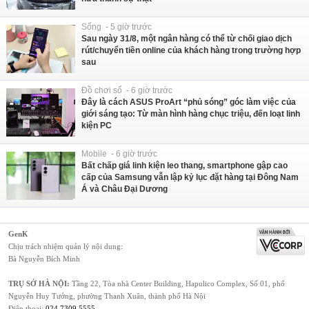
Sống - 5 giờ trước
Sau ngày 31/8, một ngân hàng có thể từ chối giao dịch
rút/chuyển tiền online của khách hàng trong trường hợp
sau
Đồ chơi số - 6 giờ trước
Đây là cách ASUS ProArt “phủ sóng” góc làm việc của
giới sáng tạo: Từ màn hình hàng chục triệu, đến loạt linh
kiện PC
Mobile - 6 giờ trước
Bất chấp giá linh kiện leo thang, smartphone gập cao
cấp của Samsung vẫn lập kỷ lục đặt hàng tại Đông Nam
Á và Châu Đại Dương
GenK
Chịu trách nhiệm quản lý nội dung:
Bà Nguyễn Bích Minh
TRỤ SỞ HÀ NỘI:
Tầng 22, Tòa nhà Center Building, Hapulico Complex, Số 01, phố
Nguyễn Huy Tưởng, phường Thanh Xuân, thành phố Hà Nội
Điện thoại:
024 7309 5555
.