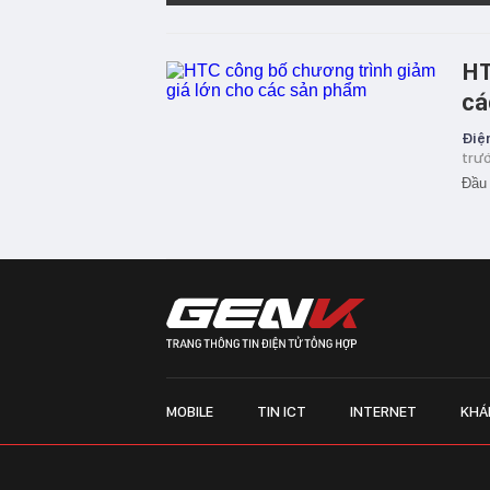
HT
cá
Điện
trư
Đầu 
MOBILE
TIN ICT
INTERNET
KHÁ