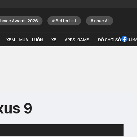
Choice Awards 2026
Better List
nhạc AI
XEM - MUA - LUÔN
XE
APPS-GAME
ĐỒ CHƠI SỐ
BÍ M
xus 9