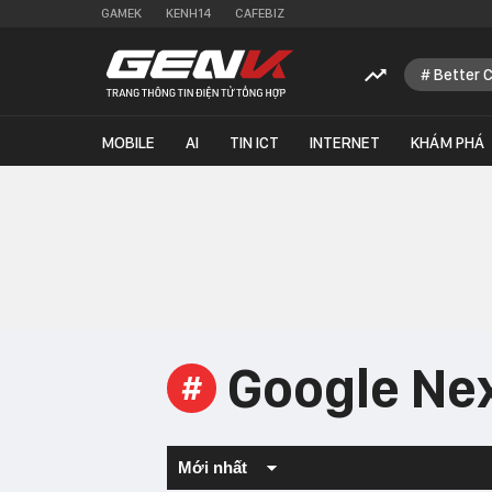
GAMEK
KENH14
CAFEBIZ
Better 
MOBILE
AI
TIN ICT
INTERNET
KHÁM PHÁ
Google Ne
#
Mới nhất