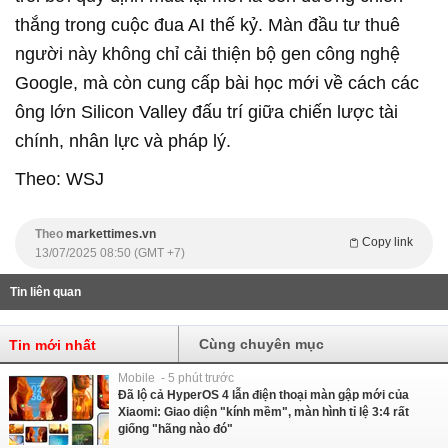
thắng trong cuộc đua AI thế kỷ. Màn đầu tư thuê
người này không chỉ cải thiện bộ gen công nghệ
Google, mà còn cung cấp bài học mới về cách các
ông lớn Silicon Valley đấu trí giữa chiến lược tài
chính, nhân lực và pháp lý.
Theo: WSJ
Theo
markettimes.vn
Copy link
13/07/2025 08:50 (GMT +7)
Tin liên quan
Cùng chuyên mục
Tin mới nhất
Mobile - 5 phút trước
Đã lộ cả HyperOS 4 lẫn điện thoại màn gập mới của
Xiaomi: Giao diện "kính mềm", màn hình tỉ lệ 3:4 rất
giống "hãng nào đó"