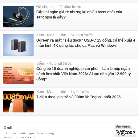
Đồ chơi số - 22 phút trước
Cặp tai nghe giá rẻ nhưng lại nhiều bass nhất của
Tanchjim là đây?
Xem - Mua - Luôn - 34 phút trước
Ugreen ra mắt "siêu dock" USB-C 15 cổng, có thể xuất 4
màn hình 4K cùng lúc cho cả Mac và Windows
Sống - 46 phút trước
Công bố 10 doanh nghiệp phân phối – bán lẻ nộp ngân
sách lớn nhất Việt Nam 2026: Ai tạo nên gần 12.900 tỷ
đồng?
Xem - Mua - Luôn - 1 giờ trước
7 điện thoại pin trên 8.000mAh "ngon" nhất 2026
GenK
Chịu trách nhiệm quản lý nội dung: