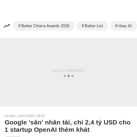
Better Choice Awards 2026
Better List
nhạc AI
Vũ Anh
|
14/07/2025 | 08:57
Google 'săn' nhân tài, chi 2,4 tỷ USD cho
1 startup OpenAI thèm khát