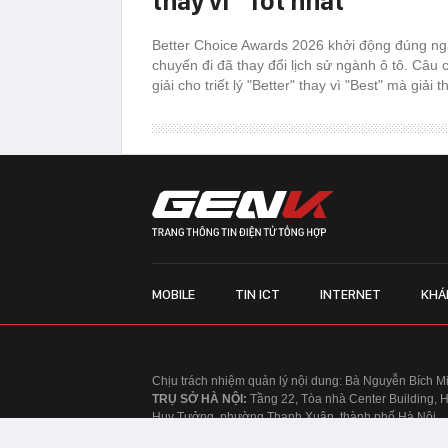
thay vì "Tốt nhất"
Better Choice Awards 2026 khởi động đúng ngà
chuyến đi đã thay đổi lịch sử ngành ô tô. Câu 
giải cho triết lý "Better" thay vì "Best" mà giải
MOBILE
TIN ICT
INTERNET
KHÁ
Chịu trách nhiệm quản lý nội dung: Bà Nguyễn Bích M
TRỤ SỞ HÀ NỘI:
Tầng 22, Tòa nhà Center Building, 
Huy Tưởng, phường Thanh Xuân, thành phố Hà Nội
Điện thoại: 024 7309 5555.