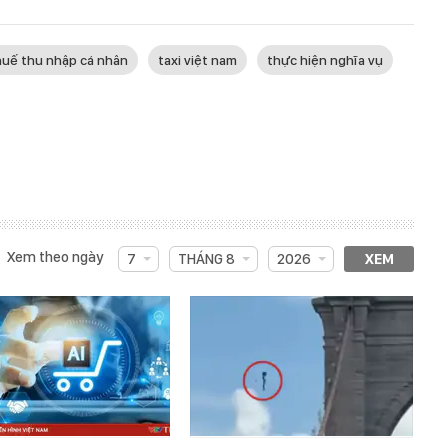
huế thu nhập cá nhân
taxi việt nam
thực hiện nghĩa vụ
Xem theo ngày
7
THÁNG 8
2026
XEM