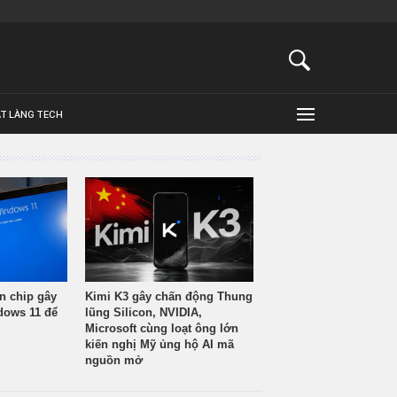
ẬT LÀNG TECH
n chip gây
Kimi K3 gây chấn động Thung
ndows 11 để
lũng Silicon, NVIDIA,
Microsoft cùng loạt ông lớn
kiến nghị Mỹ ủng hộ AI mã
nguồn mở