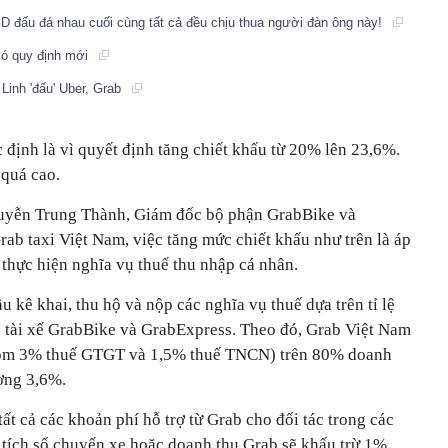
SD đấu đá nhau cuối cùng tất cả đều chịu thua người đàn ông này!
có quy định mới
Linh 'đấu' Uber, Grab
định là vì quyết định tăng chiết khấu từ 20% lên 23,6%.
 quá cao.
Nguyễn Trung Thành, Giám đốc bộ phận GrabBike và
b taxi Việt Nam, việc tăng mức chiết khấu như trên là áp
thực hiện nghĩa vụ thuế thu nhập cá nhân.
ầu kê khai, thu hộ và nộp các nghĩa vụ thuế dựa trên tỉ lệ
c tài xế GrabBike và GrabExpress. Theo đó, Grab Việt Nam
(gồm 3% thuế GTGT và 1,5% thuế TNCN) trên 80% doanh
ương 3,6%.
ất cả các khoản phí hỗ trợ từ Grab cho đối tác trong các
h tích số chuyến xe hoặc doanh thu Grab sẽ khấu trừ 1%