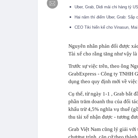
Uber, Grab, Didi mải chi hàng tỷ U
Hai năm thí điểm Uber, Grab: Sắp 
CEO Tiki hiến kế cho Vinasun, Mai 
Nguyên nhân phản đối được xác 
Tài xế cho rằng tăng như vậy là
Trước sự việc trên, theo ông 
GrabExpress - Công ty TNHH Gra
dụng theo quy định mới về việc 
Cụ thể, từ ngày 1-1 , Grab bắt đ
phần trăm doanh thu của đối tá
khấu trừ 4,5% nghĩa vụ thuế 
thu tài xế nhận được - tương đ
Grab Việt Nam cũng lý giải với t
chương trình, căn cứ theo thàn