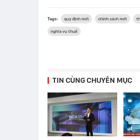
quy định mới
chính sách mới
t
Tags:
nghĩa vụ thuế
TIN CÙNG CHUYÊN MỤC