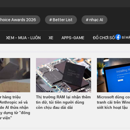
Choice Awards 2026
Better List
nhạc AI
XEM - MUA - LUÔN
XE
APPS-GAME
ĐỒ CHƠI SỐ
BÍ M
ừ hàng triệu
Thị trường RAM lại nhận thêm
Microsoft dùng co
Anthropic xé và
tin dữ, túi tiền người dùng
tranh cãi trên Wi
ude AI thừa nhận
còn chịu đau dài dài
siết kích hoạt lậu
y dựng từ "đống
ư viện"