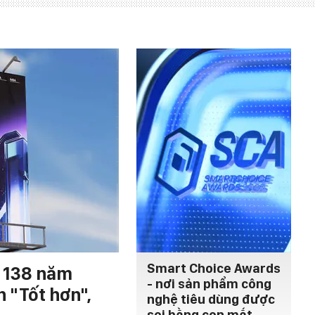
Smart Choice Awards
h 138 năm
- nơi sản phẩm công
n "Tốt hơn",
nghệ tiêu dùng được
soi bằng con mắt