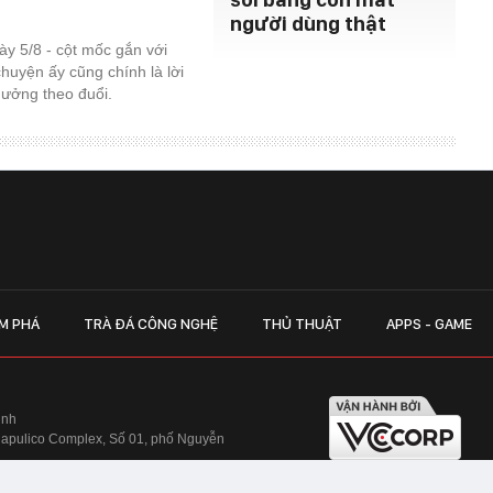
người dùng thật
y 5/8 - cột mốc gắn với
chuyện ấy cũng chính là lời
 thưởng theo đuổi.
M PHÁ
TRÀ ĐÁ CÔNG NGHỆ
THỦ THUẬT
APPS - GAME
inh
Hapulico Complex, Số 01, phố Nguyễn
LIÊN HỆ QUẢN