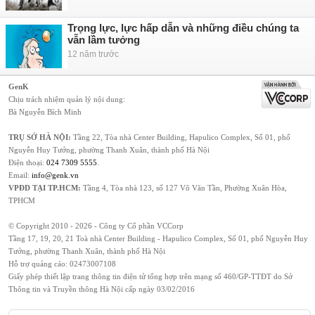
Trọng lực, lực hấp dẫn và những điều chúng ta
vẫn lầm tưởng
12 năm trước
GenK
Chịu trách nhiệm quản lý nội dung:
Bà Nguyễn Bích Minh
TRỤ SỞ HÀ NỘI:
Tầng 22, Tòa nhà Center Building, Hapulico Complex, Số 01, phố
Nguyễn Huy Tưởng, phường Thanh Xuân, thành phố Hà Nội
Điện thoại:
024 7309 5555
.
Email:
info@genk.vn
VPĐD TẠI TP.HCM:
Tầng 4, Tòa nhà 123, số 127 Võ Văn Tần, Phường Xuân Hòa,
TPHCM
© Copyright 2010 - 2026 - Công ty Cổ phần VCCorp
Tầng 17, 19, 20, 21 Toà nhà Center Building - Hapulico Complex, Số 01, phố Nguyễn Huy
Tưởng, phường Thanh Xuân, thành phố Hà Nội
Hỗ trợ quảng cáo:
02473007108
Giấy phép thiết lập trang thông tin điện tử tổng hợp trên mạng số 460/GP-TTĐT do Sở
Thông tin và Truyền thông Hà Nội cấp ngày 03/02/2016