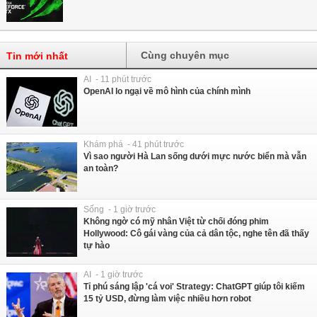
Cùng chuyên mục
Tin mới nhất
AI - 11 phút trước
OpenAI lo ngại về mô hình của chính mình
Khám phá - 41 phút trước
Vì sao người Hà Lan sống dưới mực nước biển mà vẫn
an toàn?
Sống - 1 giờ trước
Không ngờ có mỹ nhân Việt từ chối đóng phim
Hollywood: Cô gái vàng của cả dân tộc, nghe tên đã thấy
tự hào
AI - 1 giờ trước
Tỉ phú sáng lập 'cá voi' Strategy: ChatGPT giúp tôi kiếm
15 tỷ USD, đừng làm việc nhiều hơn robot