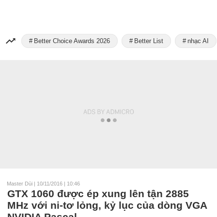
Better Choice Awards 2026
Better List
nhạc AI
Master Dùi
|
10/11/2016 | 10:46
GTX 1060 được ép xung lên tận 2885
MHz với ni-tơ lỏng, kỷ lục của dòng VGA
NVIDIA Pascal