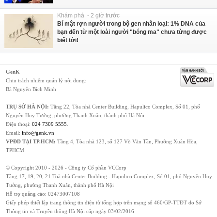
Khám phá - 2 giờ trước
Bí mật rợn người trong bộ gen nhân loại: 1% DNA của
bạn đến từ một loài người "bóng ma" chưa từng được
biết tới!
GenK
Chịu trách nhiệm quản lý nội dung:
Bà Nguyễn Bích Minh
TRỤ SỞ HÀ NỘI:
Tầng 22, Tòa nhà Center Building, Hapulico Complex, Số 01, phố
Nguyễn Huy Tưởng, phường Thanh Xuân, thành phố Hà Nội
Điện thoại:
024 7309 5555
.
Email:
info@genk.vn
VPĐD TẠI TP.HCM:
Tầng 4, Tòa nhà 123, số 127 Võ Văn Tần, Phường Xuân Hòa,
TPHCM
© Copyright 2010 - 2026 - Công ty Cổ phần VCCorp
Tầng 17, 19, 20, 21 Toà nhà Center Building - Hapulico Complex, Số 01, phố Nguyễn Huy
Tưởng, phường Thanh Xuân, thành phố Hà Nội
Hỗ trợ quảng cáo:
02473007108
Giấy phép thiết lập trang thông tin điện tử tổng hợp trên mạng số 460/GP-TTĐT do Sở
Thông tin và Truyền thông Hà Nội cấp ngày 03/02/2016