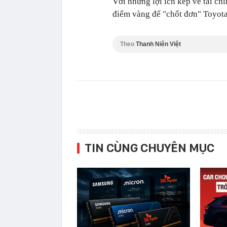
Với những lợi ích kép về tài chí
điểm vàng để "chốt đơn" Toyota 
Theo
Thanh Niên Việt
TIN CÙNG CHUYÊN MỤC