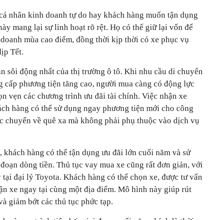
 cá nhân kinh doanh tự do hay khách hàng muốn tận dụng
này mang lại sự linh hoạt rõ rệt. Họ có thể giữ lại vốn để
 doanh mùa cao điểm, đồng thời kịp thời có xe phục vụ
ịp Tết.
n sôi động nhất của thị trường ô tô. Khi nhu cầu di chuyển
ng cấp phương tiện tăng cao, người mua càng có động lực
ọn vẹn các chương trình ưu đãi tài chính. Việc nhận xe
khách hàng có thể sử dụng ngay phương tiện mới cho công
ác chuyến về quê xa mà không phải phụ thuộc vào dịch vụ
s, khách hàng có thể tận dụng ưu đãi lớn cuối năm và sử
đoạn dòng tiền. Thủ tục vay mua xe cũng rất đơn giản, với
tại đại lý Toyota. Khách hàng có thể chọn xe, được tư vấn
ận xe ngay tại cùng một địa điểm. Mô hình này giúp rút
và giảm bớt các thủ tục phức tạp.