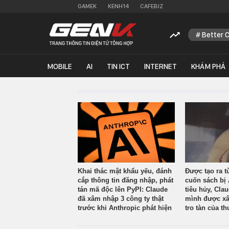
GAMEK
KENH14
CAFEBIZ
Better 
MOBILE
AI
TIN ICT
INTERNET
KHÁM PHÁ
Khai thác mật khẩu yếu, đánh
Được tạo ra t
cắp thông tin đăng nhập, phát
cuốn sách bị 
tán mã độc lên PyPI: Claude
tiêu hủy, Cla
đã xâm nhập 3 công ty thật
mình được xâ
trước khi Anthropic phát hiện
tro tàn của th