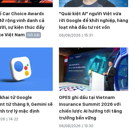
ố Car Choice Awards
"Quái kiệt AI" người Việt vừa
ở rộng vinh danh cả
rời Google để khởi nghiệp, hàng
ời, sự kiện thúc đẩy
loạt nhà đầu tư rót vốn
xe Việt Nam
Nổi bật
06/08/2026 | 15:31
khai tử Google
OPES ghi dấu tại Vietnam
nt từ tháng 9, Gemini sẽ
Insurance Summit 2026 với
nh trợ lý mặc định
chiến lược AI hướng tới tăng
trưởng bền vững
26 | 14:22
06/08/2026 | 13:30