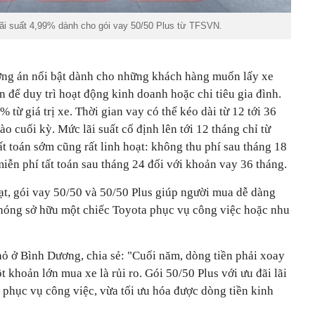
lãi suất 4,99% dành cho gói vay 50/50 Plus từ TFSVN.
ơng án nổi bật dành cho những khách hàng muốn lấy xe
n để duy trì hoạt động kinh doanh hoặc chi tiêu gia đình.
 từ giá trị xe. Thời gian vay có thể kéo dài từ 12 tới 36
vào cuối kỳ. Mức lãi suất cố định lên tới 12 tháng chỉ từ
t toán sớm cũng rất linh hoạt: không thu phí sau tháng 18
iễn phí tất toán sau tháng 24 đối với khoản vay 36 tháng.
ạt, gói vay 50/50 và 50/50 Plus giúp người mua dễ dàng
hóng sở hữu một chiếc Toyota phục vụ công việc hoặc nhu
 ở Bình Dương, chia sẻ: "Cuối năm, dòng tiền phải xoay
ột khoản lớn mua xe là rủi ro. Gói 50/50 Plus với ưu đãi lãi
e phục vụ công việc, vừa tối ưu hóa được dòng tiền kinh