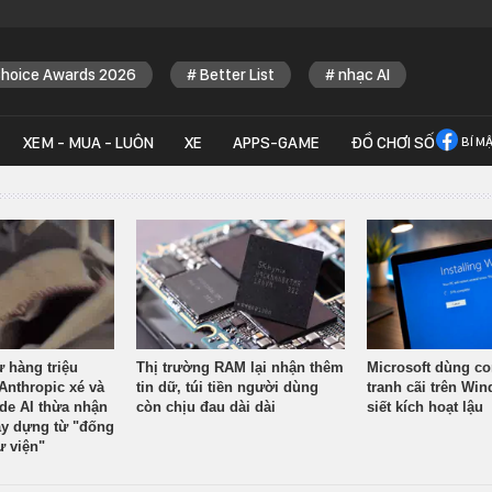
Choice Awards 2026
Better List
nhạc AI
XEM - MUA - LUÔN
XE
APPS-GAME
ĐỒ CHƠI SỐ
BÍ M
ừ hàng triệu
Thị trường RAM lại nhận thêm
Microsoft dùng co
Anthropic xé và
tin dữ, túi tiền người dùng
tranh cãi trên Wi
ude AI thừa nhận
còn chịu đau dài dài
siết kích hoạt lậu
y dựng từ "đống
ư viện"