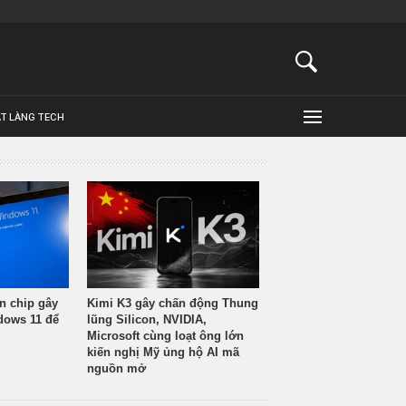
ẬT LÀNG TECH
n chip gây
Kimi K3 gây chấn động Thung
ndows 11 để
lũng Silicon, NVIDIA,
Microsoft cùng loạt ông lớn
kiến nghị Mỹ ủng hộ AI mã
nguồn mở