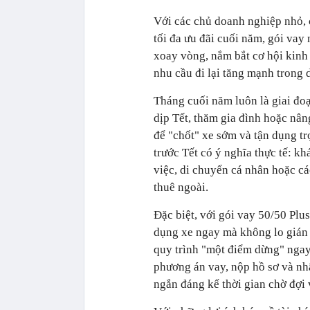
Với các chủ doanh nghiệp nhỏ,
tối đa ưu đãi cuối năm, gói vay 
xoay vòng, nắm bắt cơ hội kinh
nhu cầu đi lại tăng mạnh trong d
Tháng cuối năm luôn là giai đoạ
dịp Tết, thăm gia đình hoặc nâ
để "chốt" xe sớm và tận dụng tr
trước Tết có ý nghĩa thực tế: 
việc, di chuyển cá nhân hoặc c
thuê ngoài.
Đặc biệt, với gói vay 50/50 Plu
dụng xe ngay mà không lo gián 
quy trình "một điểm dừng" ngay 
phương án vay, nộp hồ sơ và nh
ngắn đáng kể thời gian chờ đợi 