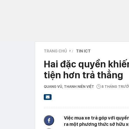
TRANG CHỦ
TIN ICT
›
Hai đặc quyền khiế
tiện hơn trả thẳng
QUANG VŨ
, THANH NIÊN VIỆT
8 THÁNG TRƯỚ
Việc mua xe trả góp với quyền
ra một phương thức sở hữu x