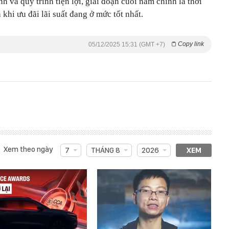
nh và quy trình tiện lợi, giai đoạn cuối năm chính là thời
khi ưu đãi lãi suất đang ở mức tốt nhất.
Copy link
05/12/2025 15:31 (GMT +7)
Xem theo ngày
7
THÁNG 8
2026
XEM