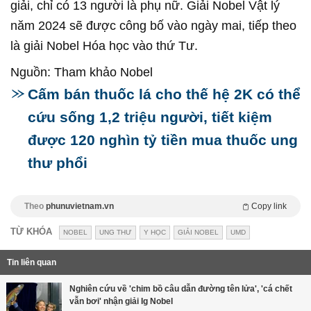
giải, chỉ có 13 người là phụ nữ. Giải Nobel Vật lý
năm 2024 sẽ được công bố vào ngày mai, tiếp theo
là giải Nobel Hóa học vào thứ Tư.
Nguồn: Tham khảo Nobel
Cấm bán thuốc lá cho thế hệ 2K có thể
cứu sống 1,2 triệu người, tiết kiệm
được 120 nghìn tỷ tiền mua thuốc ung
thư phổi
Theo
phunuvietnam.vn
Copy link
TỪ KHÓA
NOBEL
UNG THƯ
Y HỌC
GIẢI NOBEL
UMD
Tin liên quan
Nghiên cứu về 'chim bồ câu dẫn đường tên lửa', 'cá chết
vẫn bơi' nhận giải Ig Nobel