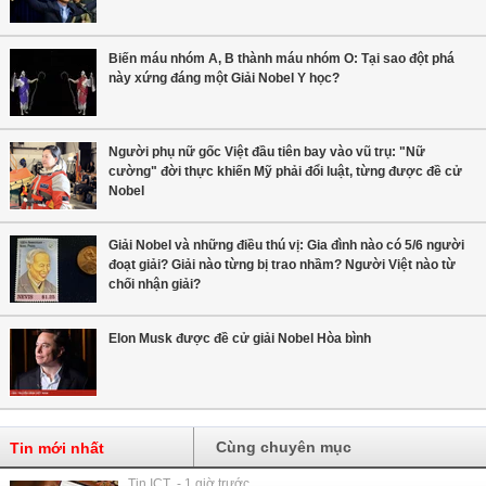
Biến máu nhóm A, B thành máu nhóm O: Tại sao đột phá
này xứng đáng một Giải Nobel Y học?
Người phụ nữ gốc Việt đầu tiên bay vào vũ trụ: "Nữ
cường" đời thực khiến Mỹ phải đổi luật, từng được đề cử
Nobel
Giải Nobel và những điều thú vị: Gia đình nào có 5/6 người
đoạt giải? Giải nào từng bị trao nhầm? Người Việt nào từ
chối nhận giải?
Elon Musk được đề cử giải Nobel Hòa bình
Cùng chuyên mục
Tin mới nhất
Tin ICT - 1 giờ trước