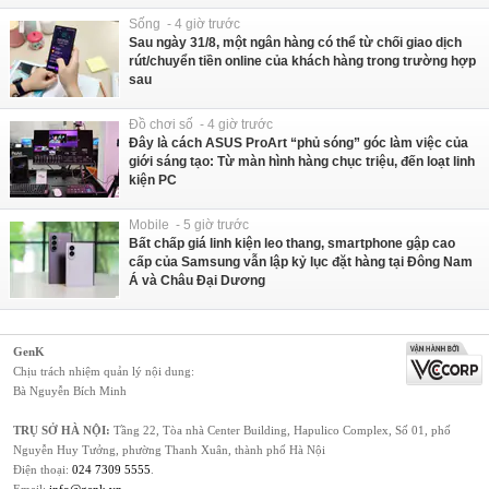
Sống - 4 giờ trước
Sau ngày 31/8, một ngân hàng có thể từ chối giao dịch
rút/chuyển tiền online của khách hàng trong trường hợp
sau
Đồ chơi số - 4 giờ trước
Đây là cách ASUS ProArt “phủ sóng” góc làm việc của
giới sáng tạo: Từ màn hình hàng chục triệu, đến loạt linh
kiện PC
Mobile - 5 giờ trước
Bất chấp giá linh kiện leo thang, smartphone gập cao
cấp của Samsung vẫn lập kỷ lục đặt hàng tại Đông Nam
Á và Châu Đại Dương
GenK
Chịu trách nhiệm quản lý nội dung:
Bà Nguyễn Bích Minh
TRỤ SỞ HÀ NỘI:
Tầng 22, Tòa nhà Center Building, Hapulico Complex, Số 01, phố
Nguyễn Huy Tưởng, phường Thanh Xuân, thành phố Hà Nội
Điện thoại:
024 7309 5555
.