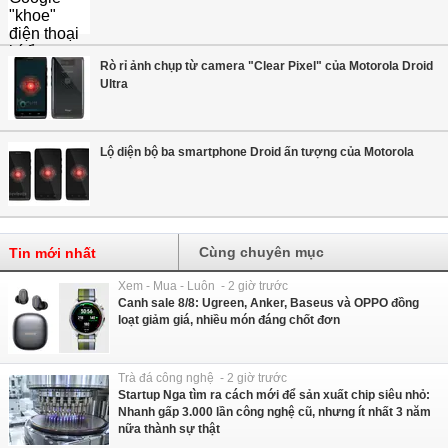
Rò rỉ ảnh chụp từ camera "Clear Pixel" của Motorola Droid
Ultra
Lộ diện bộ ba smartphone Droid ấn tượng của Motorola
Cùng chuyên mục
Tin mới nhất
Xem - Mua - Luôn - 2 giờ trước
Canh sale 8/8: Ugreen, Anker, Baseus và OPPO đồng
loạt giảm giá, nhiều món đáng chốt đơn
Trà đá công nghệ - 2 giờ trước
Startup Nga tìm ra cách mới để sản xuất chip siêu nhỏ:
Nhanh gấp 3.000 lần công nghệ cũ, nhưng ít nhất 3 năm
nữa thành sự thật