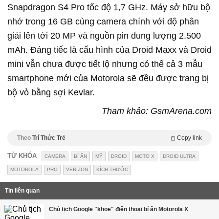
Snapdragon S4 Pro tốc độ 1,7 GHz. Máy sở hữu bộ
nhớ trong 16 GB cùng camera chính với độ phân
giải lên tới 20 MP và nguồn pin dung lượng 2.500
mAh. Đáng tiếc là cấu hình của Droid Maxx và Droid
mini vẫn chưa được tiết lộ nhưng có thể cả 3 mẫu
smartphone mới của Motorola sẽ đều được trang bị
bộ vỏ bằng sợi Kevlar.
Tham khảo: GsmArena.com
Theo
Trí Thức Trẻ
Copy link
TỪ KHÓA
CAMERA
BÍ ẨN
MỸ
DROID
MOTO X
DROID ULTRA
MOTOROLA
PRO
VERIZON
KÍCH THƯỚC
Tin liên quan
Chủ tịch Google "khoe" điện thoại bí ẩn Motorola X