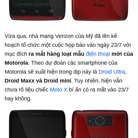
Vừa qua, nhà mạng Verizon của Mỹ đã lên kế
hoạch tổ chức một cuộc họp báo vào ngày 23/7 với
mục đích
ra mắt hàng loạt mẫu
điện thoại
mới của
Motorola
. Theo dự đoán các smartphone của
Motorola sẽ xuất hiện trong dịp này là
Droid Ultra
,
Droid Maxx và Droid mini
. Tuy nhiên, hiện vẫn
chưa rõ liệu chiếc
Moto X
bí ẩn có ra mắt vào 23/7
hay không.