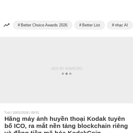
Better Choice Awards 2026
Better List
nhạc AI
Tvd
|
10/01/2018 | 09:51
Hãng máy ảnh huyền thoại Kodak tuyên
bố ICO, ra mắt nền tảng blockchain riêng
và đồng tiền mã hóa KodakCoin