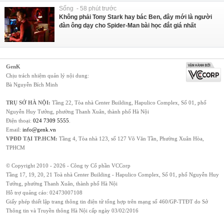
Sống - 58 phút trước
Không phải Tony Stark hay bác Ben, đây mới là người
đàn ông dạy cho Spider-Man bài học đắt giá nhất
GenK
Chịu trách nhiệm quản lý nội dung:
Bà Nguyễn Bích Minh
TRỤ SỞ HÀ NỘI:
Tầng 22, Tòa nhà Center Building, Hapulico Complex, Số 01, phố
Nguyễn Huy Tưởng, phường Thanh Xuân, thành phố Hà Nội
Điện thoại:
024 7309 5555
.
Email:
info@genk.vn
VPĐD TẠI TP.HCM:
Tầng 4, Tòa nhà 123, số 127 Võ Văn Tần, Phường Xuân Hòa,
TPHCM
© Copyright 2010 - 2026 - Công ty Cổ phần VCCorp
Tầng 17, 19, 20, 21 Toà nhà Center Building - Hapulico Complex, Số 01, phố Nguyễn Huy
Tưởng, phường Thanh Xuân, thành phố Hà Nội
Hỗ trợ quảng cáo:
02473007108
Giấy phép thiết lập trang thông tin điện tử tổng hợp trên mạng số 460/GP-TTĐT do Sở
Thông tin và Truyền thông Hà Nội cấp ngày 03/02/2016