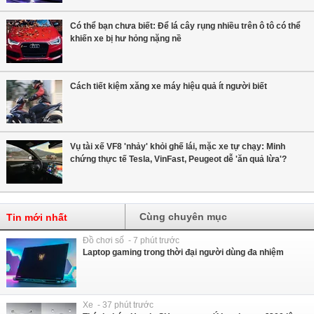
Có thể bạn chưa biết: Để lá cây rụng nhiều trên ô tô có thể
khiến xe bị hư hỏng nặng nề
Cách tiết kiệm xăng xe máy hiệu quả ít người biết
Vụ tài xế VF8 'nhảy' khỏi ghế lái, mặc xe tự chạy: Minh
chứng thực tế Tesla, VinFast, Peugeot dễ 'ăn quả lừa'?
Cùng chuyên mục
Tin mới nhất
Đồ chơi số - 7 phút trước
Laptop gaming trong thời đại người dùng đa nhiệm
Xe - 37 phút trước