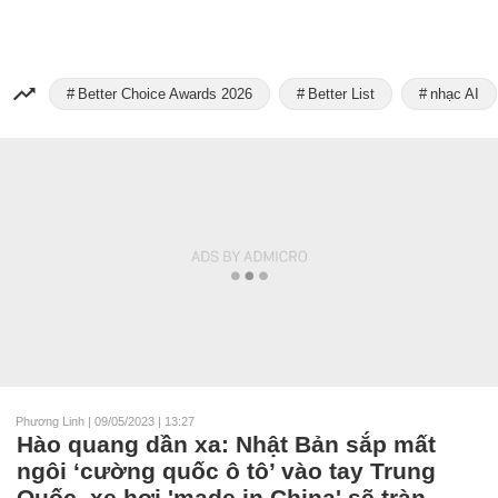
Better Choice Awards 2026
Better List
nhạc AI
Phương Linh
|
09/05/2023 | 13:27
Hào quang dần xa: Nhật Bản sắp mất
ngôi ‘cường quốc ô tô’ vào tay Trung
Quốc, xe hơi 'made in China' sẽ tràn