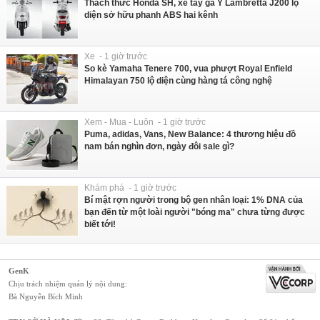
Thách thức Honda SH, xe tay ga Ý Lambretta J200 lộ
diện sở hữu phanh ABS hai kênh
Xe - 1 giờ trước
So kè Yamaha Tenere 700, vua phượt Royal Enfield
Himalayan 750 lộ diện cùng hàng tá công nghệ
Xem - Mua - Luôn - 1 giờ trước
Puma, adidas, Vans, New Balance: 4 thương hiệu đồ
nam bán nghìn đơn, ngày đôi sale gì?
Khám phá - 1 giờ trước
Bí mật rợn người trong bộ gen nhân loại: 1% DNA của
bạn đến từ một loài người "bóng ma" chưa từng được
biết tới!
GenK
Chịu trách nhiệm quản lý nội dung:
Bà Nguyễn Bích Minh