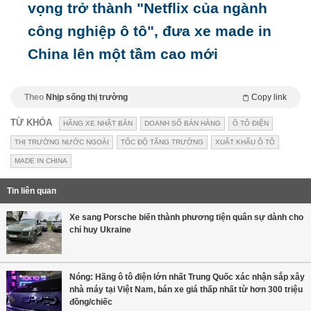
vọng trở thành "Netflix của ngành
công nghiệp ô tô", đưa xe made in
China lên một tầm cao mới
Theo
Nhịp sống thị trường
Copy link
TỪ KHÓA
HÃNG XE NHẬT BẢN
DOANH SỐ BÁN HÀNG
Ô TÔ ĐIỆN
THỊ TRƯỜNG NƯỚC NGOÀI
TỐC ĐỘ TĂNG TRƯỞNG
XUẤT KHẨU Ô TÔ
MADE IN CHINA
Tin liên quan
Xe sang Porsche biến thành phương tiện quân sự dành cho
chỉ huy Ukraine
Nóng: Hãng ô tô điện lớn nhất Trung Quốc xác nhận sắp xây
nhà máy tại Việt Nam, bán xe giá thấp nhất từ hơn 300 triệu
đồng/chiếc