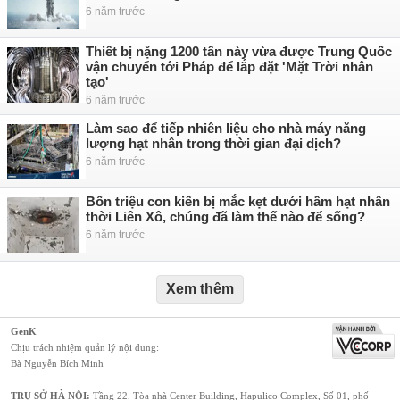
6 năm trước
Thiết bị nặng 1200 tấn này vừa được Trung Quốc
vận chuyển tới Pháp để lắp đặt 'Mặt Trời nhân
tạo'
6 năm trước
Làm sao để tiếp nhiên liệu cho nhà máy năng
lượng hạt nhân trong thời gian đại dịch?
6 năm trước
Bốn triệu con kiến bị mắc kẹt dưới hầm hạt nhân
thời Liên Xô, chúng đã làm thế nào để sống?
6 năm trước
Xem thêm
GenK
Chịu trách nhiệm quản lý nội dung:
Bà Nguyễn Bích Minh
TRỤ SỞ HÀ NỘI:
Tầng 22, Tòa nhà Center Building, Hapulico Complex, Số 01, phố