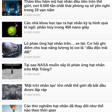
Thăm khu hầm mộ hạt nhân đầu tiên trên thế
giới, nơi 6.500 tấn chất thải phóng xạ sẽ yên nghỉ
trong 10 vạn năm
4 năm trước
Các nhà khoa học tạo ra hạt nhân kỳ lạ hình quả
bí ngô: phân hủy trong 450 nano giây
4 năm trước
Lò phản ứng hạt nhân trên… xe tải: Cơ hội ghi
điểm cho loại năng lượng bị coi là “đầu độc trái
đất”
4 năm trước
Tại sao NASA muốn xây lò phản ứng hạt nhân
trên Mặt Trăng?
5 năm trước
'Mặt trời nhân tạo' lớn nhất thế giới đã bắt đầu
được lắp ráp
6 năm trước
Các thử nghiệm hạt nhân đã thay đổi như thế
nào theo thời gian