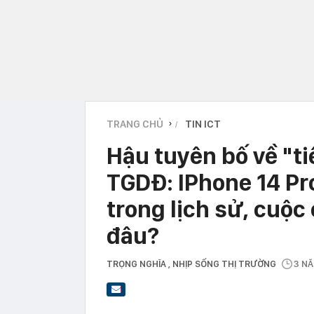
TRANG CHỦ
TIN ICT
›
Hậu tuyên bố về "ti
TGDĐ: IPhone 14 Pr
trong lịch sử, cuộc
đâu?
TRỌNG NGHĨA
, NHỊP SỐNG THỊ TRƯỜNG
3 N