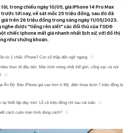
tôi, trong chiều ngày 10/05, giá iPhone 14 Pro Max
 trước tới nay, về sát mốc 25 triệu đồng, sau đó đã
c giá trên 26 triệu đồng trong sáng ngày 11/05/2023.
 nghe được "tiếng rên xiết" các đối thủ của TGDĐ
ột chiếc Iphone mất giá nhanh nhất lịch sử, với đồ thị
uống như chứng khoán.
iền từ 1 chiếc iPhone? Con số thấp đến ngỡ ngàng
ideo thực tế đầu tiên: Màn hình mỏng nhất thế giới, cổng sạc và nút
ử!
i Ấn Độ: Bán iPhone giá cao hơn ở Mỹ, điện thoại dưới 7 triệu đồng là
lại thiết lập đáy mới: Lỗ cả triệu đồng chỉ sau vài tuần
biết cách cuộn màn hình đúng cách?