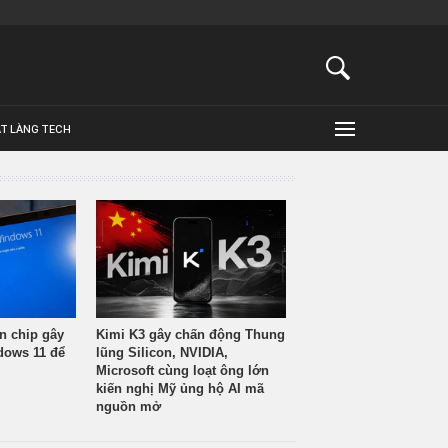
ẬT LÀNG TECH
n chip gây
Kimi K3 gây chấn động Thung
ndows 11 để
lũng Silicon, NVIDIA,
Microsoft cùng loạt ông lớn
kiến nghị Mỹ ủng hộ AI mã
nguồn mở