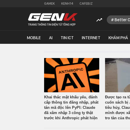
GAMEK
KENH14
CAFEBIZ
Better 
MOBILE
AI
TIN ICT
INTERNET
KHÁM PHÁ
Khai thác mật khẩu yếu, đánh
Được tạo ra t
cắp thông tin đăng nhập, phát
cuốn sách bị 
tán mã độc lên PyPI: Claude
tiêu hủy, Cla
đã xâm nhập 3 công ty thật
mình được xâ
trước khi Anthropic phát hiện
tro tàn của th