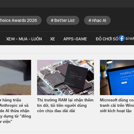
Choice Awards 2026
Better List
nhạc AI
XEM - MUA - LUÔN
XE
APPS-GAME
ĐỒ CHƠI SỐ
BÍ M
ừ hàng triệu
Thị trường RAM lại nhận thêm
Microsoft dùng co
Anthropic xé và
tin dữ, túi tiền người dùng
tranh cãi trên Wi
ude AI thừa nhận
còn chịu đau dài dài
siết kích hoạt lậu
y dựng từ "đống
ư viện"