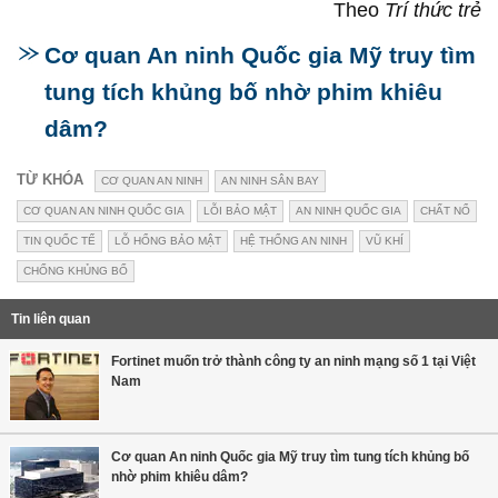
Theo
Trí thức trẻ
Cơ quan An ninh Quốc gia Mỹ truy tìm
tung tích khủng bố nhờ phim khiêu
dâm?
TỪ KHÓA
CƠ QUAN AN NINH
AN NINH SÂN BAY
CƠ QUAN AN NINH QUỐC GIA
LỖI BẢO MẬT
AN NINH QUỐC GIA
CHẤT NỔ
TIN QUỐC TẾ
LỖ HỔNG BẢO MẬT
HỆ THỐNG AN NINH
VŨ KHÍ
CHỐNG KHỦNG BỐ
Tin liên quan
Fortinet muốn trở thành công ty an ninh mạng số 1 tại Việt
Nam
Cơ quan An ninh Quốc gia Mỹ truy tìm tung tích khủng bố
nhờ phim khiêu dâm?