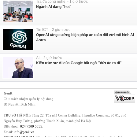
Trà đá công nghệ - 1 giờ trước
Ngành AI đang "hot"
Tin ICT - 2 giờ trước
OpenAI tăng cường biện pháp an toàn đối với mô hình AI
Astra
AI - 2 giờ trước
Kiến trúc sư AI của Google bất ngờ "dứt áo ra đi"
GenK
Chịu trách nhiệm quản lý nội dung:
Bà Nguyễn Bích Minh
TRỤ SỞ HÀ NỘI:
Tầng 22, Tòa nhà Center Building, Hapulico Complex, Số 01, phố
Nguyễn Huy Tưởng, phường Thanh Xuân, thành phố Hà Nội
Điện thoại:
024 7309 5555
.
Email:
info@genk.vn