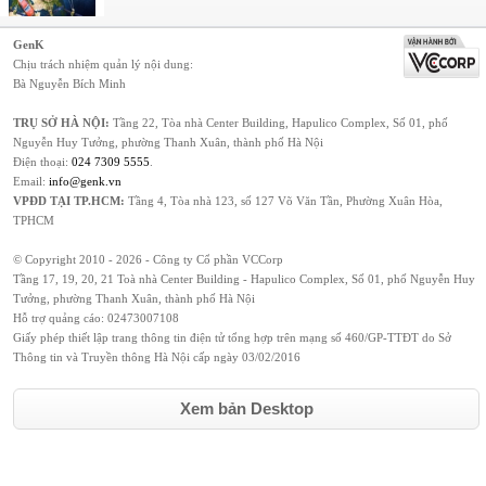
GenK
Chịu trách nhiệm quản lý nội dung:
Bà Nguyễn Bích Minh
TRỤ SỞ HÀ NỘI:
Tầng 22, Tòa nhà Center Building, Hapulico Complex, Số 01, phố
Nguyễn Huy Tưởng, phường Thanh Xuân, thành phố Hà Nội
Điện thoại:
024 7309 5555
.
Email:
info@genk.vn
VPĐD TẠI TP.HCM:
Tầng 4, Tòa nhà 123, số 127 Võ Văn Tần, Phường Xuân Hòa,
TPHCM
© Copyright 2010 - 2026 - Công ty Cổ phần VCCorp
Tầng 17, 19, 20, 21 Toà nhà Center Building - Hapulico Complex, Số 01, phố Nguyễn Huy
Tưởng, phường Thanh Xuân, thành phố Hà Nội
Hỗ trợ quảng cáo:
02473007108
Giấy phép thiết lập trang thông tin điện tử tổng hợp trên mạng số 460/GP-TTĐT do Sở
Thông tin và Truyền thông Hà Nội cấp ngày 03/02/2016
Xem bản Desktop