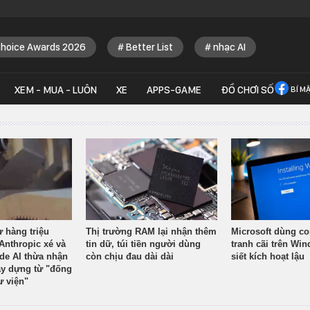
Choice Awards 2026
Better List
nhạc AI
XEM - MUA - LUÔN
XE
APPS-GAME
ĐỒ CHƠI SỐ
BÍ M
ừ hàng triệu
Thị trường RAM lại nhận thêm
Microsoft dùng co
Anthropic xé và
tin dữ, túi tiền người dùng
tranh cãi trên Wi
ude AI thừa nhận
còn chịu đau dài dài
siết kích hoạt lậu
y dựng từ "đống
ư viện"