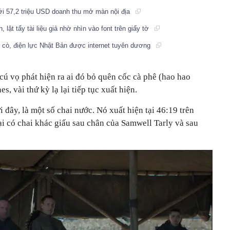
i 57,2 triệu USD doanh thu mở màn nội địa
ật tẩy tài liệu giả nhờ nhìn vào font trên giấy tờ
ổ cò, điện lực Nhật Bản được internet tuyên dương
cú vọ phát hiện ra ai đó bỏ quên cốc cà phê (hao hao
, vài thứ kỳ lạ lại tiếp tục xuất hiện.
ây, là một số chai nước. Nó xuất hiện tại 46:19 trên
i có chai khác giấu sau chân của Samwell Tarly và sau