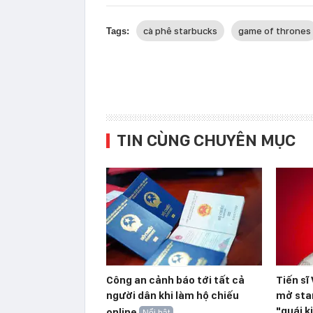
cà phê starbucks
game of thrones
Tags:
TIN CÙNG CHUYÊN MỤC
Công an cảnh báo tới tất cả
Tiến sĩ
người dân khi làm hộ chiếu
mở sta
"quái k
online