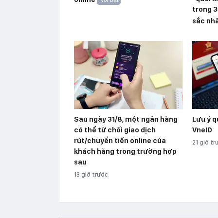
Nổi bật
trong 3
sắc nhấ
Sau ngày 31/8, một ngân hàng
Lưu ý q
có thể từ chối giao dịch
VneID
rút/chuyển tiền online của
21 giờ tr
khách hàng trong trường hợp
sau
13 giờ trước