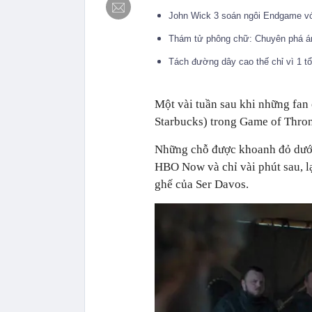
John Wick 3 soán ngôi Endgame vớ
Thám tử phông chữ: Chuyên phá án, l
Tách đường dây cao thế chỉ vì 1 t
Một vài tuần sau khi những fan 
Starbucks) trong Game of Thrones
Những chỗ được khoanh đỏ dưới đ
HBO Now và chỉ vài phút sau, lạ
ghế của Ser Davos.