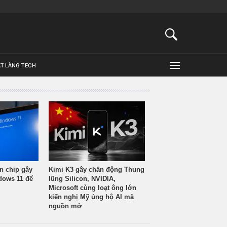
ẬT LÀNG TECH
n chip gây
Kimi K3 gây chấn động Thung
ndows 11 để
lũng Silicon, NVIDIA,
Microsoft cùng loạt ông lớn
kiến nghị Mỹ ủng hộ AI mã
nguồn mở