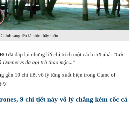
Chỉnh sáng lên là nhìn thấy luôn
O đã đáp lại những lời chỉ trích một cách cợt nhả:
"Cốc
vì Daenerys đã gọi trà thảo mộc..."
ong gần 10 chi tiết vô lý từng xuất hiện trong Game of
gay.
nes, 9 chi tiết này vô lý chẳng kém cốc cà