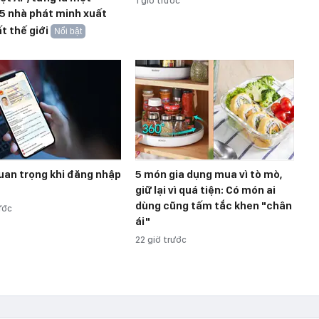
1 giờ trước
5 nhà phát minh xuất
t thế giới
Nổi bật
uan trọng khi đăng nhập
5 món gia dụng mua vì tò mò,
giữ lại vì quá tiện: Có món ai
dùng cũng tấm tắc khen "chân
ước
ái"
22 giờ trước