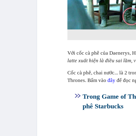
Với cốc cà phê của Daenerys, HB
latte xuất hiện là điều sai lầm, 
Cốc cà phê, chai nước... là 2 tr
Thrones. Bấm vào
đây
để đọc n
Trong Game of Thro
phê Starbucks