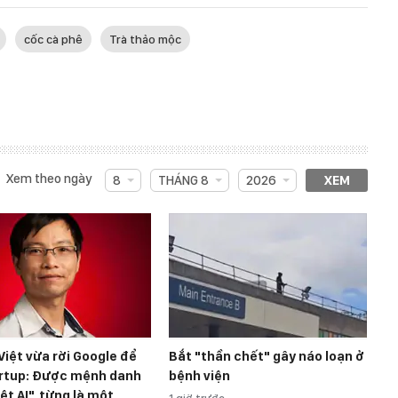
cốc cà phê
Trà thảo mộc
Xem theo ngày
8
THÁNG 8
2026
XEM
 Việt vừa rời Google để
Bắt "thần chết" gây náo loạn ở
rtup: Được mệnh danh
bệnh viện
iệt AI", từng là một