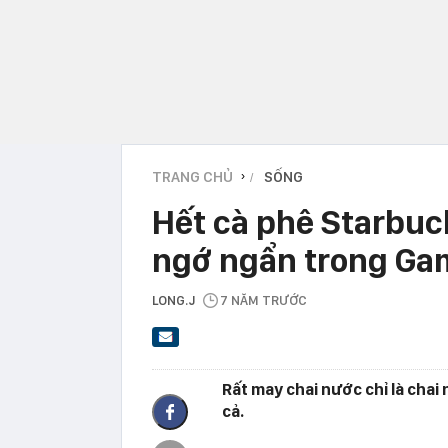
TRANG CHỦ
SỐNG
›
Hết cà phê Starbucks
ngớ ngẩn trong Ga
LONG.J
7 NĂM TRƯỚC
Rất may chai nước chỉ là cha
cả.