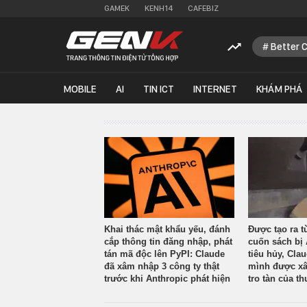
GAMEK
KENH14
CAFEBIZ
Better 
MOBILE
AI
TIN ICT
INTERNET
KHÁM PHÁ
Khai thác mật khẩu yếu, đánh
Được tạo ra t
cắp thông tin đăng nhập, phát
cuốn sách bị 
tán mã độc lên PyPI: Claude
tiêu hủy, Cla
đã xâm nhập 3 công ty thật
mình được xâ
trước khi Anthropic phát hiện
tro tàn của th