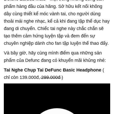
phẩm hàng đầu của hãng. Sở hữu kết nối không
dây cùng thiết kế móc vành tai, cho người dùng
thoải mái nghe nhạc, kể cả khi đang tập thể dục hay
đang di chuyển. Chiếc tai nghe này chắc chắn sẽ
tạo thêm cảm hứng luyện tập và đem đến sự
chuyên nghiệp dành cho fan tập luyện thể thao đấy.
Và bây giờ, hãy cùng mình điểm qua những sản
phẩm của Defunc đang có khuyến mãi khủng nhé:
Tai Nghe Chụp Tai DeFunc Basic Headphone
(
chỉ còn 139.000đ, ̶2̶̶9̶̶9̶̶.̶̶0̶̶0̶̶0̶̶đ̶ )