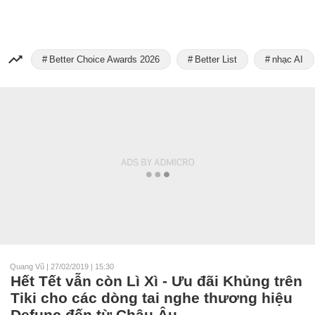
Better Choice Awards 2026
Better List
nhạc AI
Quang Vũ
|
27/02/2019 | 15:30
Hết Tết vẫn còn Lì Xì - Ưu đãi Khủng trên
Tiki cho các dòng tai nghe thương hiệu
Defunc đến từ Châu Âu