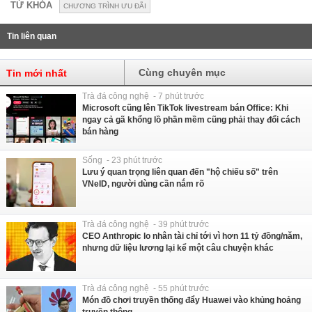
TỪ KHÓA
CHƯƠNG TRÌNH ƯU ĐÃI
Tin liên quan
Cùng chuyên mục
Tin mới nhất
Trà đá công nghệ - 7 phút trước
Microsoft cũng lên TikTok livestream bán Office: Khi
ngay cả gã khổng lồ phần mềm cũng phải thay đổi cách
bán hàng
Sống - 23 phút trước
Lưu ý quan trọng liên quan đến "hộ chiếu số" trên
VNeID, người dùng cần nắm rõ
Trà đá công nghệ - 39 phút trước
CEO Anthropic lo nhân tài chỉ tới vì hơn 11 tỷ đồng/năm,
nhưng dữ liệu lương lại kể một câu chuyện khác
Trà đá công nghệ - 55 phút trước
Món đồ chơi truyền thống đẩy Huawei vào khủng hoảng