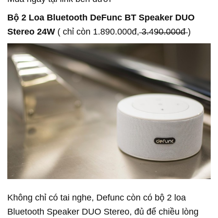
Bộ 2 Loa Bluetooth DeFunc BT Speaker DUO
Stereo 24W
( chỉ còn 1.890.000đ, ̶3̶.49̶̶0̶̶.̶̶0̶̶0̶̶0̶̶đ̶ )
Không chỉ có tai nghe, Defunc còn có bộ 2 loa
Bluetooth Speaker DUO Stereo, đủ để chiều lòng