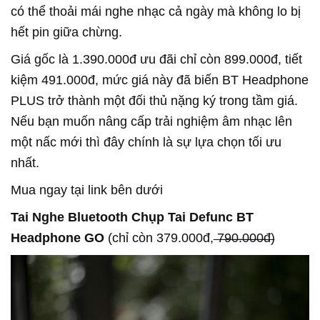
có thể thoải mái nghe nhạc cả ngày mà không lo bị
hết pin giữa chừng.
Giá gốc là 1.390.000đ ưu đãi chỉ còn 899.000đ, tiết
kiệm 491.000đ, mức giá này đã biến BT Headphone
PLUS trở thành một đối thủ nặng ký trong tầm giá.
Nếu bạn muốn nâng cấp trải nghiệm âm nhạc lên
một nấc mới thì đây chính là sự lựa chọn tối ưu
nhất.
Mua ngay tại link bên dưới
Tai Nghe Bluetooth Chụp Tai Defunc BT
Headphone GO
(chỉ còn 379.000đ, ̶7̶̶9̶̶0̶̶.̶̶0̶̶0̶̶0̶̶đ̶)