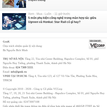
truyền thông
Xem - Mua - Luôn - 11 giờ trước
5 món phụ kiện công nghệ trong màn hợp tác giữa
Ugreen và Honkai: Star Rail có gì hay?
GenK
Chịu trách nhiệm quản lý nội dung:
Bà Nguyễn Bích Minh
TRỤ SỞ HÀ NỘI:
Tầng 22, Tòa nhà Center Building, Hapulico Complex, Số 01, phố
Nguyễn Huy Tưởng, phường Thanh Xuân, thành phố Hà Nội
Điện thoại:
024 7309 5555
.
Email:
info@genk.vn
VPĐD TẠI TP.HCM:
Tầng 4, Tòa nhà 123, số 127 Võ Văn Tần, Phường Xuân Hòa,
TPHCM
© Copyright 2010 - 2026 - Công ty Cổ phần VCCorp
Tầng 17, 19, 20, 21 Toà nhà Center Building - Hapulico Complex, Số 01, phố Nguyễn Huy
Tưởng, phường Thanh Xuân, thành phố Hà Nội
Hỗ trợ quảng cáo:
02473007108
Giấy phép thiết lập trang thông tin điện tử tổng hợp trên mạng số 460/GP-TTĐT do Sở