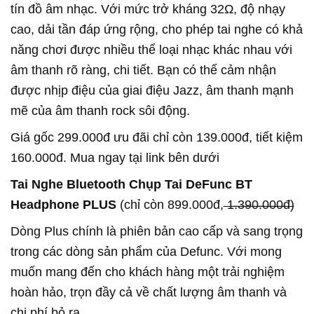
tín đồ âm nhạc. Với mức trở kháng 32Ω, độ nhạy
cao, dải tần đáp ứng rộng, cho phép tai nghe có khả
năng chơi được nhiều thể loại nhạc khác nhau với
âm thanh rõ ràng, chi tiết. Bạn có thể cảm nhận
được nhịp điệu của giai điệu Jazz, âm thanh mạnh
mẽ của âm thanh rock sôi động.
Giá gốc 299.000đ ưu đãi chỉ còn 139.000đ, tiết kiệm
160.000đ. Mua ngay tại link bên dưới
Tai Nghe Bluetooth Chụp Tai DeFunc BT
Headphone PLUS
(chỉ còn 899.000đ, ̶1̶̶.̶̶3̶̶9̶̶0̶̶.̶̶0̶̶0̶̶0̶̶đ̶)
Dòng Plus chính là phiên bản cao cấp và sang trọng
trong các dòng sản phẩm của Defunc. Với mong
muốn mang đến cho khách hàng một trải nghiệm
hoàn hảo, trọn đầy cả về chất lượng âm thanh và
chi phí bỏ ra.