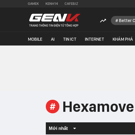
GAMEK
KENH14
CAFEBIZ
Better 
MOBILE
AI
TIN ICT
INTERNET
KHÁM PHÁ
Hexamove
#
Mới nhất