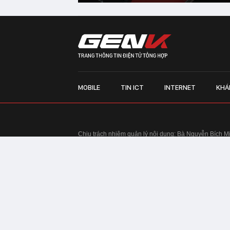
MOBILE
TIN ICT
INTERNET
KHÁ
Chịu trách nhiệm quản lý nội dung: Bà Nguyễn Bích M
TRỤ SỞ HÀ NỘI:
Tầng 22, Tòa nhà Center Building, 
Huy Tưởng, phường Thanh Xuân, thành phố Hà Nội
Điện thoại: 024 7309 5555.
Email:
info@genk.vn
VPĐD TẠI TP.HCM:
Tầng 4, Tòa nhà 123, số 127 Võ
© Copyright 2010 - 2026 - Công ty Cổ phần VCCorp
Tầng 17, 19, 20, 21 Toà nhà Center Building - Hapul
Tưởng, phường Thanh Xuân, thành phố Hà Nội
Giấy phép thiết lập trang thông tin điện tử tổng hợp