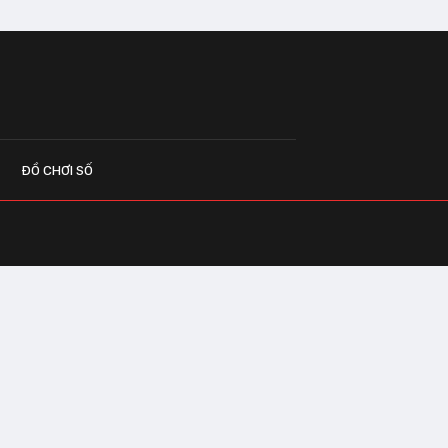
ĐỒ CHƠI SỐ
G CÁO
o.vn