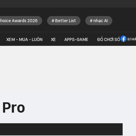
Choice Awards 2026
Better List
nhạc AI
XEM - MUA - LUÔN
XE
APPS-GAME
ĐỒ CHƠI SỐ
BÍ M
 Pro