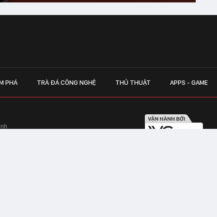
M PHÁ
TRÀ ĐÁ CÔNG NGHỆ
THỦ THUẬT
APPS - GAME
inh
Hapulico Complex, Số 01, phố Nguyễn
LIÊN HỆ QUẢN
 Văn Tần, Phường Xuân Hòa, TPHCM
Hotline hỗ trợ quảng cáo:
ico Complex, Số 01, phố Nguyễn Huy
Email:
giaitrixahoi@admicr
Hỗ trợ & CSKH: Admicro
 trên mạng số 460/GP-TTĐT do Sở Thông