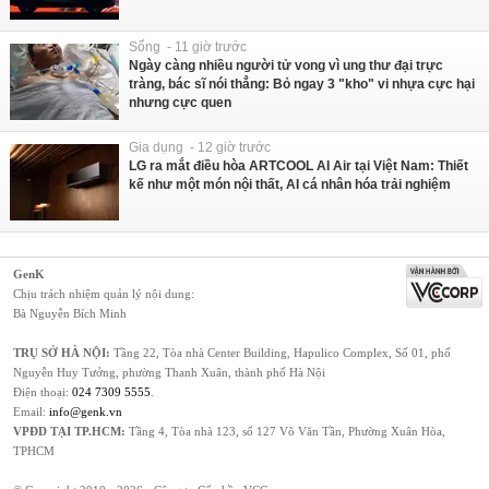
Sống - 11 giờ trước
Ngày càng nhiều người tử vong vì ung thư đại trực
tràng, bác sĩ nói thẳng: Bỏ ngay 3 "kho" vi nhựa cực hại
nhưng cực quen
Gia dụng - 12 giờ trước
LG ra mắt điều hòa ARTCOOL AI Air tại Việt Nam: Thiết
kế như một món nội thất, AI cá nhân hóa trải nghiệm
GenK
Chịu trách nhiệm quản lý nội dung:
Bà Nguyễn Bích Minh
TRỤ SỞ HÀ NỘI:
Tầng 22, Tòa nhà Center Building, Hapulico Complex, Số 01, phố
Nguyễn Huy Tưởng, phường Thanh Xuân, thành phố Hà Nội
Điện thoại:
024 7309 5555
.
Email:
info@genk.vn
VPĐD TẠI TP.HCM:
Tầng 4, Tòa nhà 123, số 127 Võ Văn Tần, Phường Xuân Hòa,
TPHCM