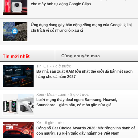
cho máy ảnh tự động Google Clips
Ứng dụng đang gây bão cộng đồng mạng của Google lại bị
chỉ trích vì có những lỗi xấu xí
Cùng chuyên mục
Tin mới nhất
Tin ICT - 7 giờ trước
Ba nhà sản xuất RAM lớn nhất thế giới đã bán hết sạch
hàng cho cả năm 2027
Xem - Mua - Luôn - 8 giờ trước
Lướt mạng thấy deal ngon: Samsung, Huawei,
Soundcore... giảm sâu, có món gần nửa giá
Xe - 8 giờ trước
Công bố Car Choice Awards 2026: Mở rộng vinh danh cả
con người, sự kiện thúc đẩy ngành xe Việt Nam