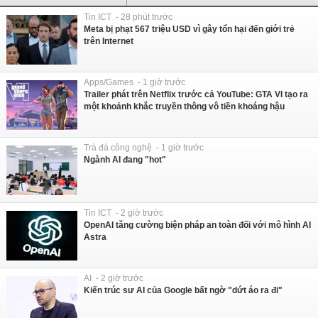
Tin ICT - 28 phút trước
Meta bị phạt 567 triệu USD vì gây tổn hại đến giới trẻ
trên Internet
Apps/Games - 1 giờ trước
Trailer phát trên Netflix trước cả YouTube: GTA VI tạo ra
một khoảnh khắc truyền thông vô tiền khoáng hậu
Trà đá công nghệ - 1 giờ trước
Ngành AI đang "hot"
Tin ICT - 2 giờ trước
OpenAI tăng cường biện pháp an toàn đối với mô hình AI
Astra
AI - 2 giờ trước
Kiến trúc sư AI của Google bất ngờ "dứt áo ra đi"