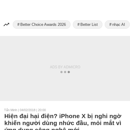
Better Choice Awards 2026
Better List
nhạc AI
Tấn Minh
|
04/02/2018 | 20:00
Hiện đại hại điện? iPhone X bị nghi ngờ
khiến người dùng nhức đầu, mỏi mắt vì
ứng dụng công nghệ mới