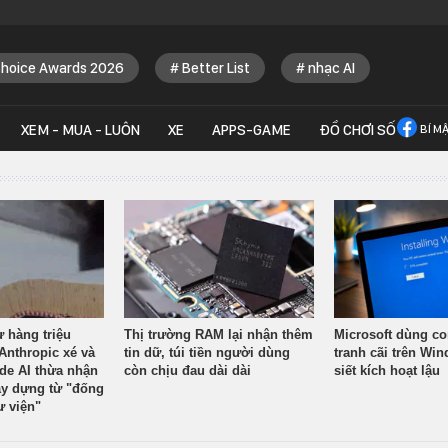
Choice Awards 2026
Better List
nhạc AI
XEM - MUA - LUÔN
XE
APPS-GAME
ĐỒ CHƠI SỐ
BÍ M
ừ hàng triệu
Thị trường RAM lại nhận thêm
Microsoft dùng co
Anthropic xé và
tin dữ, túi tiền người dùng
tranh cãi trên Wi
ude AI thừa nhận
còn chịu đau dài dài
siết kích hoạt lậu
y dựng từ "đống
ư viện"