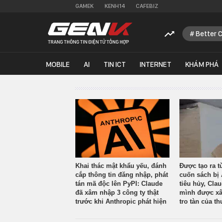
GAMEK
KENH14
CAFEBIZ
Better 
MOBILE
AI
TIN ICT
INTERNET
KHÁM PHÁ
Khai thác mật khẩu yếu, đánh
Được tạo ra t
cắp thông tin đăng nhập, phát
cuốn sách bị 
tán mã độc lên PyPI: Claude
tiêu hủy, Cla
đã xâm nhập 3 công ty thật
mình được xâ
trước khi Anthropic phát hiện
tro tàn của th