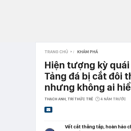
TRANG CHỦ
KHÁM PHÁ
›
Hiện tượng kỳ quái
Tảng đá bị cắt đôi t
nhưng không ai hiểu
THẠCH ANH
, TRÍ THỨC TRẺ
4 NĂM TRƯỚC
Vết cắt thẳng tắp, hoàn hảo c