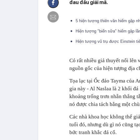
đau đầu giải mã.
5 hiện tượng thiên văn hiếm gặp n
Hiện tượng "biển sữa" hiếm gặp l
Hiện tượng vũ trụ được Einstein tiê
Có rất nhiều giả thuyết nổi lên
nguồn gốc của hiện tượng địa ch
Tọa lạc tại Ốc đảo Tayma của Ar
gia này - Al Naslaa là 2 khối đá
khoảng trống trơn nhẵn thẳng t
nó được chia tách bằng một chù
Các nhà khoa học không thể giải
tuổi đó, nhưng dù gì nó cũng tạ
bức tranh khắc đá cổ.