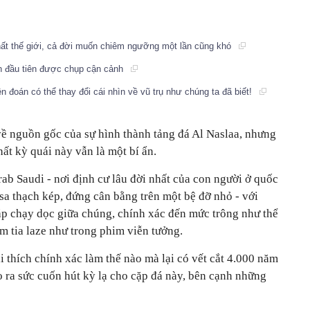
hất thế giới, cả đời muốn chiêm ngưỡng một lần cũng khó
ần đầu tiên được chụp cận cảnh
n đoán có thể thay đổi cái nhìn về vũ trụ như chúng ta đã biết!
 về nguồn gốc của sự hình thành tảng đá Al Naslaa, nhưng
ất kỳ quái này vẫn là một bí ẩn.
ab Saudi - nơi định cư lâu đời nhất của con người ở quốc
 sa thạch kép, đứng cân bằng trên một bệ đỡ nhỏ - với
ắp chạy dọc giữa chúng, chính xác đến mức trông như thể
m tia laze như trong phim viễn tưởng.
 thích chính xác làm thế nào mà lại có vết cắt 4.000 năm
o ra sức cuốn hút kỳ lạ cho cặp đá này, bên cạnh những