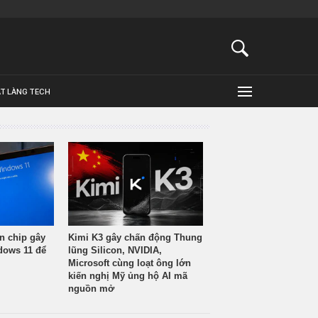
ẬT LÀNG TECH
n chip gây
Kimi K3 gây chấn động Thung
ndows 11 để
lũng Silicon, NVIDIA,
Microsoft cùng loạt ông lớn
kiến nghị Mỹ ủng hộ AI mã
nguồn mở