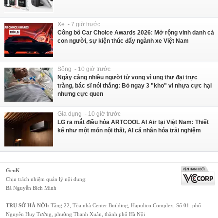
Xe - 7 giờ trước
Công bố Car Choice Awards 2026: Mở rộng vinh danh cả
con người, sự kiện thúc đẩy ngành xe Việt Nam
Sống - 10 giờ trước
Ngày càng nhiều người tử vong vì ung thư đại trực
tràng, bác sĩ nói thẳng: Bỏ ngay 3 "kho" vi nhựa cực hại
nhưng cực quen
Gia dụng - 10 giờ trước
LG ra mắt điều hòa ARTCOOL AI Air tại Việt Nam: Thiết
kế như một món nội thất, AI cá nhân hóa trải nghiệm
GenK
Chịu trách nhiệm quản lý nội dung:
Bà Nguyễn Bích Minh
TRỤ SỞ HÀ NỘI:
Tầng 22, Tòa nhà Center Building, Hapulico Complex, Số 01, phố
Nguyễn Huy Tưởng, phường Thanh Xuân, thành phố Hà Nội