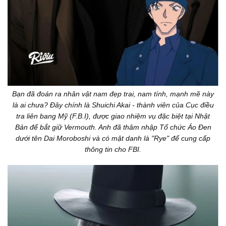
Bạn đã đoán ra nhân vật nam đẹp trai, nam tính, mạnh mẽ này
là ai chưa? Đây chính là Shuichi Akai - thành viên của Cục điều
tra liên bang Mỹ (F.B.I), được giao nhiệm vụ đặc biệt tại Nhật
Bản để bắt giữ Vermouth. Anh đã thâm nhập Tổ chức Áo Đen
dưới tên Dai Moroboshi và có mật danh là "Rye" để cung cấp
thông tin cho FBI.