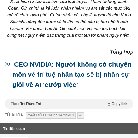
Xuất hiện từ tập đầu tiên của loạt truyện Thám tử lừng danh
Coan, Gin chính là kẻ luôn nhận nhiệm vụ ám sát các mục tiêu
mà tổ chức giao phó. Chính nhân vật này là người đã cho Kudo
Shinichi uống độc dược và khiến cơ thể cậu bị teo nhỏ thành
Conan. Với phiên bản AI, Gin xuất hiện với mái tóc bạch kim,
cùng nét nguy hiểm đặc trưng của một tên tội phạm nguy hiểm.
Tổng hợp
CEO NVIDIA: Người không có chuyên
môn về trí tuệ nhân tạo sẽ bị nhân sự
giỏi về AI 'cướp việc'
Theo
Trí Thức Trẻ
Copy link
TỪ KHÓA
THÁM TỬ LỪNG DANH CONAN
AI
Tin liên quan