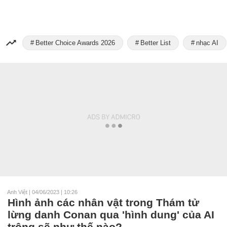
Better Choice Awards 2026
Better List
nhạc AI
Anh Việt
|
04/06/2023 | 10:26
Hình ảnh các nhân vật trong Thám tử
lừng danh Conan qua 'hình dung' của AI
trông sẽ như thế nào?