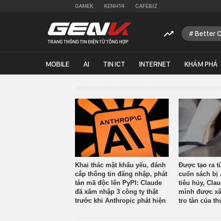
GAMEK
KENH14
CAFEBIZ
Better 
MOBILE
AI
TIN ICT
INTERNET
KHÁM PHÁ
Khai thác mật khẩu yếu, đánh
Được tạo ra t
cắp thông tin đăng nhập, phát
cuốn sách bị 
tán mã độc lên PyPI: Claude
tiêu hủy, Cla
đã xâm nhập 3 công ty thật
mình được xâ
trước khi Anthropic phát hiện
tro tàn của th