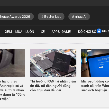
Choice Awards 2026
Better List
nhạc AI
XEM - MUA - LUÔN
XE
APPS-GAME
ĐỒ CHƠI SỐ
BÍ M
ừ hàng triệu
Thị trường RAM lại nhận thêm
Microsoft dùng co
Anthropic xé và
tin dữ, túi tiền người dùng
tranh cãi trên Wi
ude AI thừa nhận
còn chịu đau dài dài
siết kích hoạt lậu
y dựng từ "đống
ư viện"