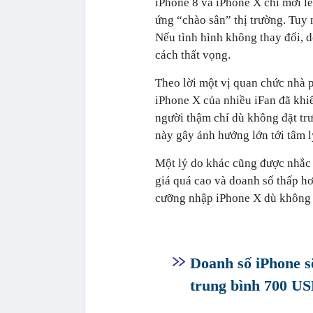
iPhone 8 và iPhone X chỉ mới l
ứng “chào sân” thị trường. Tuy
Nếu tình hình không thay đổi, d
cách thất vọng.
Theo lời một vị quan chức nhà p
iPhone X của nhiều iFan đã khiế
người thậm chí dù không đặt tr
này gây ảnh hưởng lớn tới tâm 
Một lý do khác cũng được nhắc 
giá quá cao và doanh số thấp h
cưỡng nhập iPhone X dù không 
Doanh số iPhone sẽ
trung bình 700 U