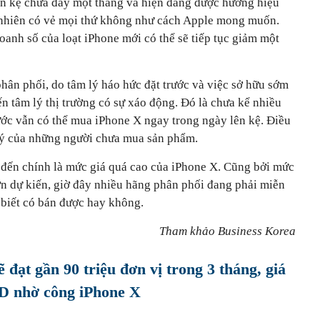
ên kệ chưa đầy một tháng và hiện đang được hưởng hiệu
 nhiên có vẻ mọi thứ không như cách Apple mong muốn.
oanh số của loạt iPhone mới có thể sẽ tiếp tục giảm một
hân phối, do tâm lý háo hức đặt trước và việc sở hữu sớm
n tâm lý thị trường có sự xáo động. Đó là chưa kể nhiều
ước vẫn có thể mua iPhone X ngay trong ngày lên kệ. Điều
lý của những người chưa mua sản phẩm.
đến chính là mức giá quá cao của iPhone X. Cũng bởi mức
ơn dự kiến, giờ đây nhiều hãng phân phối đang phải miễn
biết có bán được hay không.
Tham khảo Business Korea
 đạt gần 90 triệu đơn vị trong 3 tháng, giá
SD nhờ công iPhone X