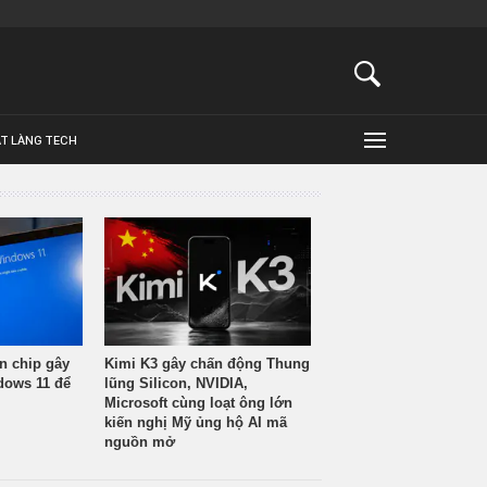
ẬT LÀNG TECH
n chip gây
Kimi K3 gây chấn động Thung
ndows 11 để
lũng Silicon, NVIDIA,
Microsoft cùng loạt ông lớn
kiến nghị Mỹ ủng hộ AI mã
nguồn mở