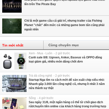
lên trên The Pirate Bay
Chỉ là một game câu cá giải trí, nhưng trailer của Fishing
Planet "chất" đến mức cả những game bom tấn cũng phải
ngoái nhìn
Cùng chuyên mục
Tin mới nhất
Xem - Mua - Luôn - 2 giờ trước
Canh sale 8/8: Ugreen, Anker, Baseus và OPPO đồng
loạt giảm giá, nhiều món đáng chốt đơn
Trà đá công nghệ - 2 giờ trước
Startup Nga tìm ra cách mới để sản xuất chip siêu nhỏ:
Nhanh gấp 3.000 lần công nghệ cũ, nhưng ít nhất 3 năm
nữa thành sự thật
Sống - 4 giờ trước
Sau ngày 31/8, một ngân hàng có thể từ chối giao dịch
rút/chuyển tiền online của khách hàng trong trường hợp