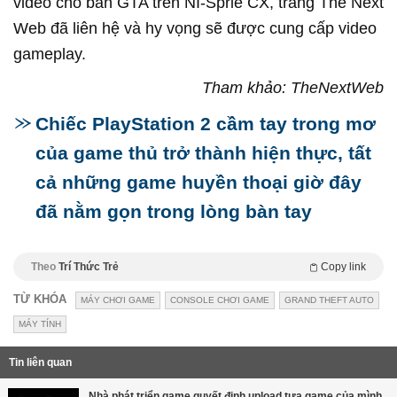
video cho bản GTA trên NI-Sprie CX, trang The Next
Web đã liên hệ và hy vọng sẽ được cung cấp video
gameplay.
Tham khảo: TheNextWeb
Chiếc PlayStation 2 cầm tay trong mơ
của game thủ trở thành hiện thực, tất
cả những game huyền thoại giờ đây
đã nằm gọn trong lòng bàn tay
Theo
Trí Thức Trẻ
Copy link
TỪ KHÓA
MÁY CHƠI GAME
CONSOLE CHƠI GAME
GRAND THEFT AUTO
MÁY TÍNH
Tin liên quan
Nhà phát triển game quyết định upload tựa game của mình