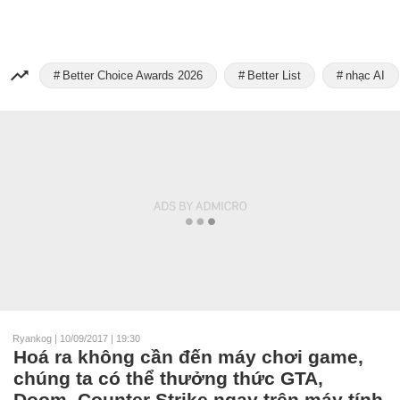
Better Choice Awards 2026
Better List
nhạc AI
Ryankog
|
10/09/2017 | 19:30
Hoá ra không cần đến máy chơi game,
chúng ta có thể thưởng thức GTA,
Doom, Counter Strike ngay trên máy tính