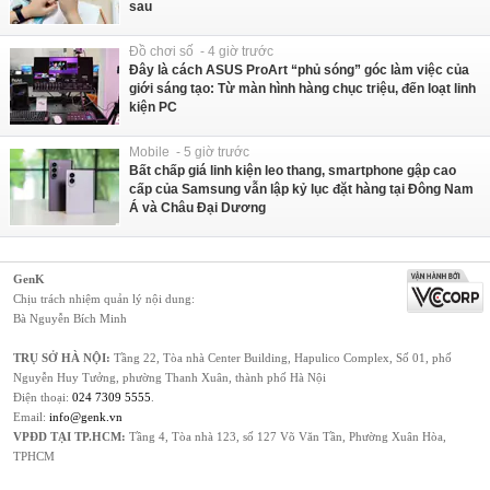
sau
Đồ chơi số - 4 giờ trước
Đây là cách ASUS ProArt “phủ sóng” góc làm việc của
giới sáng tạo: Từ màn hình hàng chục triệu, đến loạt linh
kiện PC
Mobile - 5 giờ trước
Bất chấp giá linh kiện leo thang, smartphone gập cao
cấp của Samsung vẫn lập kỷ lục đặt hàng tại Đông Nam
Á và Châu Đại Dương
GenK
Chịu trách nhiệm quản lý nội dung:
Bà Nguyễn Bích Minh
TRỤ SỞ HÀ NỘI:
Tầng 22, Tòa nhà Center Building, Hapulico Complex, Số 01, phố
Nguyễn Huy Tưởng, phường Thanh Xuân, thành phố Hà Nội
Điện thoại:
024 7309 5555
.
Email:
info@genk.vn
VPĐD TẠI TP.HCM:
Tầng 4, Tòa nhà 123, số 127 Võ Văn Tần, Phường Xuân Hòa,
TPHCM