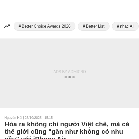
Better Choice Awards 2026
Better List
nhạc AI
Nguyễn Hải
|
23/10/2025 | 15:15
Hóa ra không chỉ người Việt chê, mà cả
thế giới cũng "gần như không có nhu
cầu" với iPhone Air