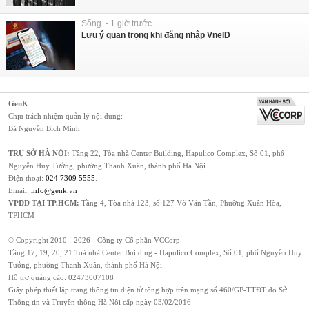
Sống - 1 giờ trước
Lưu ý quan trọng khi đăng nhập VneID
GenK
Chịu trách nhiệm quản lý nội dung:
Bà Nguyễn Bích Minh
TRỤ SỞ HÀ NỘI:
Tầng 22, Tòa nhà Center Building, Hapulico Complex, Số 01, phố
Nguyễn Huy Tưởng, phường Thanh Xuân, thành phố Hà Nội
Điện thoại:
024 7309 5555
.
Email:
info@genk.vn
VPĐD TẠI TP.HCM:
Tầng 4, Tòa nhà 123, số 127 Võ Văn Tần, Phường Xuân Hòa,
TPHCM
© Copyright 2010 - 2026 - Công ty Cổ phần VCCorp
Tầng 17, 19, 20, 21 Toà nhà Center Building - Hapulico Complex, Số 01, phố Nguyễn Huy
Tưởng, phường Thanh Xuân, thành phố Hà Nội
Hỗ trợ quảng cáo:
02473007108
Giấy phép thiết lập trang thông tin điện tử tổng hợp trên mạng số 460/GP-TTĐT do Sở
Thông tin và Truyền thông Hà Nội cấp ngày 03/02/2016