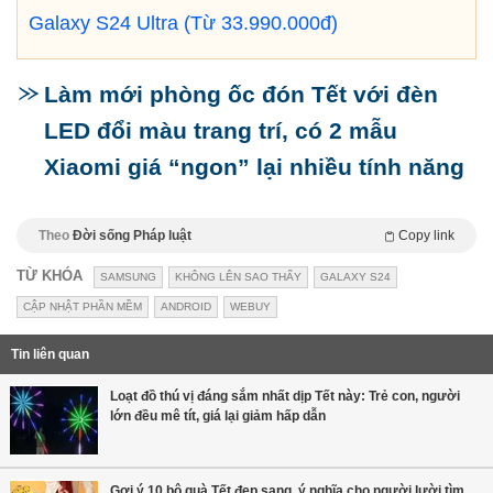
Galaxy S24 Ultra (Từ 33.990.000đ)
Làm mới phòng ốc đón Tết với đèn
LED đổi màu trang trí, có 2 mẫu
Xiaomi giá “ngon” lại nhiều tính năng
Theo
Đời sống Pháp luật
Copy link
TỪ KHÓA
SAMSUNG
KHÔNG LÊN SAO THẤY
GALAXY S24
CẬP NHẬT PHẦN MỀM
ANDROID
WEBUY
Tin liên quan
Loạt đồ thú vị đáng sắm nhất dịp Tết này: Trẻ con, người
lớn đều mê tít, giá lại giảm hấp dẫn
Gợi ý 10 bộ quà Tết đẹp sang, ý nghĩa cho người lười tìm,