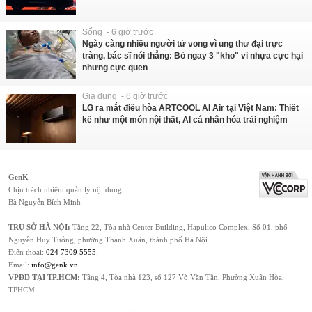
Sống - 6 giờ trước
Ngày càng nhiều người tử vong vì ung thư đại trực
tràng, bác sĩ nói thẳng: Bỏ ngay 3 "kho" vi nhựa cực hại
nhưng cực quen
Gia dụng - 6 giờ trước
LG ra mắt điều hòa ARTCOOL AI Air tại Việt Nam: Thiết
kế như một món nội thất, AI cá nhân hóa trải nghiệm
GenK
Chịu trách nhiệm quản lý nội dung:
Bà Nguyễn Bích Minh
TRỤ SỞ HÀ NỘI:
Tầng 22, Tòa nhà Center Building, Hapulico Complex, Số 01, phố
Nguyễn Huy Tưởng, phường Thanh Xuân, thành phố Hà Nội
Điện thoại:
024 7309 5555
.
Email:
info@genk.vn
VPĐD TẠI TP.HCM:
Tầng 4, Tòa nhà 123, số 127 Võ Văn Tần, Phường Xuân Hòa,
TPHCM