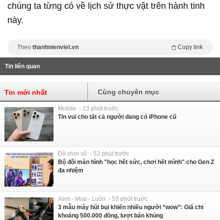
chúng ta từng có về lịch sử thực vật trên hành tinh
này.
Theo
thanhnienviet.vn
Copy link
Tin liên quan
Cùng chuyên mục
Tin mới nhất
Mobile - 23 phút trước
Tin vui cho tất cả người đang có iPhone cũ
Đồ chơi số - 53 phút trước
Bộ đôi màn hình "học hết sức, chơi hết mình" cho Gen Z
đa nhiệm
Xem - Mua - Luôn - 53 phút trước
3 mẫu máy hút bụi khiến nhiều người “wow”: Giá chỉ
khoảng 500.000 đồng, lượt bán khủng