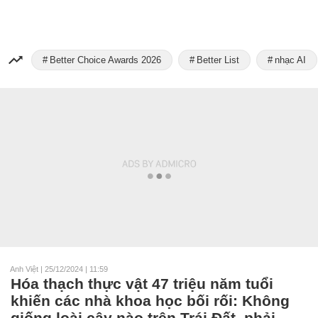
Better Choice Awards 2026
Better List
nhạc AI
Anh Việt
|
25/12/2024 | 11:59
Hóa thạch thực vật 47 triệu năm tuổi
khiến các nhà khoa học bối rối: Không
giống loài cây nào trên Trái Đất, phải