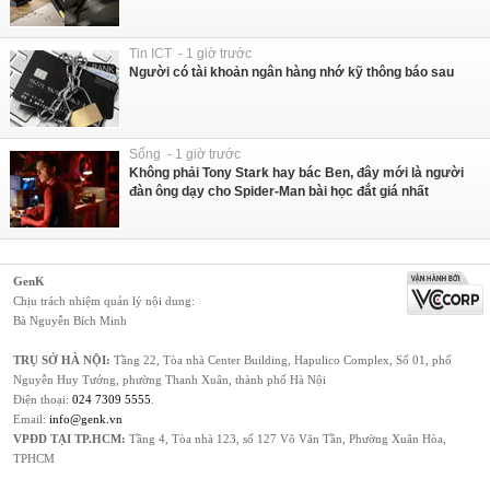
Tin ICT - 1 giờ trước
Người có tài khoản ngân hàng nhớ kỹ thông báo sau
Sống - 1 giờ trước
Không phải Tony Stark hay bác Ben, đây mới là người
đàn ông dạy cho Spider-Man bài học đắt giá nhất
GenK
Chịu trách nhiệm quản lý nội dung:
Bà Nguyễn Bích Minh
TRỤ SỞ HÀ NỘI:
Tầng 22, Tòa nhà Center Building, Hapulico Complex, Số 01, phố
Nguyễn Huy Tưởng, phường Thanh Xuân, thành phố Hà Nội
Điện thoại:
024 7309 5555
.
Email:
info@genk.vn
VPĐD TẠI TP.HCM:
Tầng 4, Tòa nhà 123, số 127 Võ Văn Tần, Phường Xuân Hòa,
TPHCM