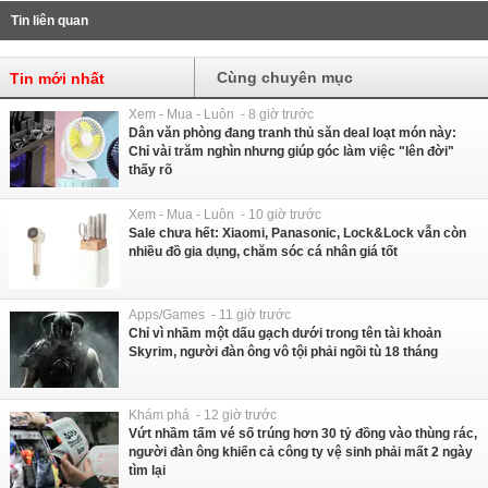
Tin liên quan
Cùng chuyên mục
Tin mới nhất
Xem - Mua - Luôn - 8 giờ trước
Dân văn phòng đang tranh thủ săn deal loạt món này:
Chỉ vài trăm nghìn nhưng giúp góc làm việc "lên đời"
thấy rõ
Xem - Mua - Luôn - 10 giờ trước
Sale chưa hết: Xiaomi, Panasonic, Lock&Lock vẫn còn
nhiều đồ gia dụng, chăm sóc cá nhân giá tốt
Apps/Games - 11 giờ trước
Chỉ vì nhầm một dấu gạch dưới trong tên tài khoản
Skyrim, người đàn ông vô tội phải ngồi tù 18 tháng
Khám phá - 12 giờ trước
Vứt nhầm tấm vé số trúng hơn 30 tỷ đồng vào thùng rác,
người đàn ông khiến cả công ty vệ sinh phải mất 2 ngày
tìm lại