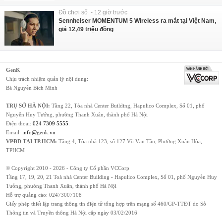
Đồ chơi số - 12 giờ trước
Sennheiser MOMENTUM 5 Wireless ra mắt tại Việt Nam,
giá 12,49 triệu đồng
GenK
Chịu trách nhiệm quản lý nội dung:
Bà Nguyễn Bích Minh
TRỤ SỞ HÀ NỘI:
Tầng 22, Tòa nhà Center Building, Hapulico Complex, Số 01, phố
Nguyễn Huy Tưởng, phường Thanh Xuân, thành phố Hà Nội
Điện thoại:
024 7309 5555
.
Email:
info@genk.vn
VPĐD TẠI TP.HCM:
Tầng 4, Tòa nhà 123, số 127 Võ Văn Tần, Phường Xuân Hòa,
TPHCM
© Copyright 2010 - 2026 - Công ty Cổ phần VCCorp
Tầng 17, 19, 20, 21 Toà nhà Center Building - Hapulico Complex, Số 01, phố Nguyễn Huy
Tưởng, phường Thanh Xuân, thành phố Hà Nội
Hỗ trợ quảng cáo:
02473007108
Giấy phép thiết lập trang thông tin điện tử tổng hợp trên mạng số 460/GP-TTĐT do Sở
Thông tin và Truyền thông Hà Nội cấp ngày 03/02/2016