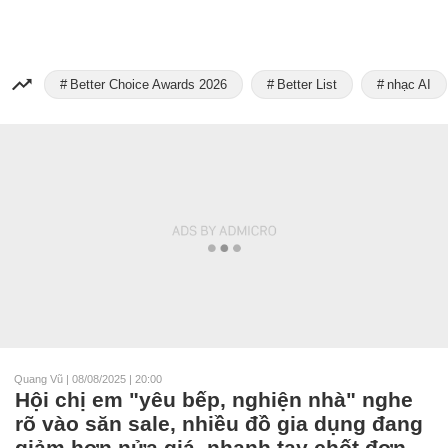
Better Choice Awards 2026
Better List
nhạc AI
Quang Vũ
|
08/08/2025 | 20:00
Hội chị em "yêu bếp, nghiện nhà" nghe
rõ vào săn sale, nhiều đồ gia dụng đang
giảm hơn nửa giá, nhanh tay chốt đơn