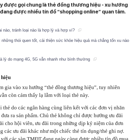
ày được gọi chung là thẻ đồng thương hiệu - xu hướng
h đang được nhiều tín đồ “shopping online” quan tâm.
 nào, tránh loại nào là hợp lý và hợp ví?
 những thói quen tốt, cải thiện sức khỏe hiệu quả mà chẳng tốn xu nào
là lý do mạng 4G, 5G vẫn nhanh như bình thường
 hiệu
 gia vào xu hướng “thẻ đồng thương hiệu”, tuy nhiên
vẫn còn cảm thấy lạ lẫm với loại thẻ này.
ại thẻ do các ngân hàng cùng liên kết với các đơn vị nhãn
 đưa ra sản phẩm. Chủ thẻ không chỉ được hưởng ưu đãi
đãi cho hội viên, ưu đãi trong những dịp kỷ niệm của đơn
 các ưu đãi khác như một chiếc thẻ tín dụng/thẻ ghi nợ.
t với các sàn TMĐT đang ngày càng được nhiều tín đồ mua