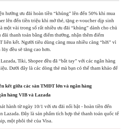
yện hưởng ưu đãi hoàn tiền “khủng” lên đến 50% khi mua
r lên đến tiền triệu khi mở thẻ, tặng e-voucher dịp sinh
à một vài trong số rất nhiều ưu đãi “khủng” dành cho chủ
ưu đãi thanh toán bằng điểm thưởng, nhận thêm điểm
T liên kết. Người tiêu dùng càng mua nhiều càng “hời” vì
 lũy đều sẽ tăng cao hơn.
 Lazada, Tiki, Shopee đều đã “bắt tay” với các ngân hàng
hiệu. Dưới đây là các dòng thẻ mà bạn có thể tham khảo để
iên kết giữa các sàn TMĐT lớn và ngân hàng
ngân hàng VIB và Lazada
t hành từ ngày 10/1 với ưu đãi nổi bật - hoàn tiền đến
n Lazada. Đây là sản phẩm tích hợp thẻ thanh toán quốc tế
hip, một phôi thẻ của Visa.