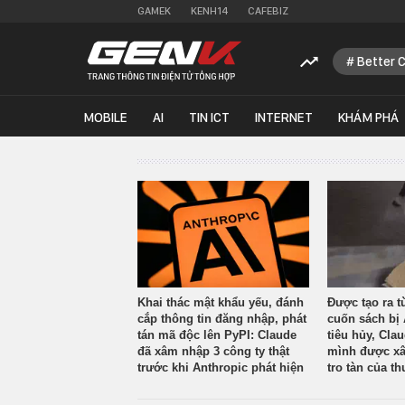
GAMEK
KENH14
CAFEBIZ
Better 
MOBILE
AI
TIN ICT
INTERNET
KHÁM PHÁ
Khai thác mật khẩu yếu, đánh
Được tạo ra t
cắp thông tin đăng nhập, phát
cuốn sách bị 
tán mã độc lên PyPI: Claude
tiêu hủy, Cla
đã xâm nhập 3 công ty thật
mình được xâ
trước khi Anthropic phát hiện
tro tàn của th