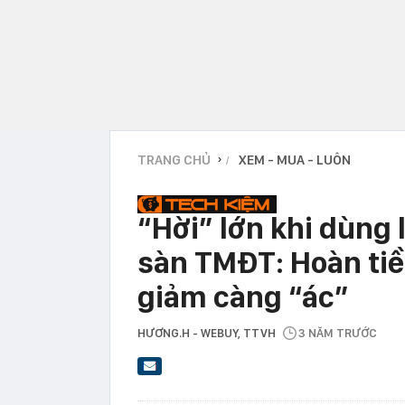
TRANG CHỦ
XEM - MUA - LUÔN
›
“Hời” lớn khi dùng 
sàn TMĐT: Hoàn ti
giảm càng “ác”
HƯƠNG.H - WEBUY
, TTVH
3 NĂM TRƯỚC