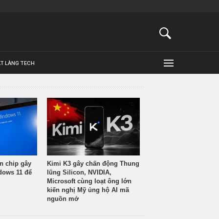
ẬT LÀNG TECH
n chip gây
Kimi K3 gây chấn động Thung
ndows 11 để
lũng Silicon, NVIDIA,
Microsoft cùng loạt ông lớn
kiến nghị Mỹ ủng hộ AI mã
nguồn mở