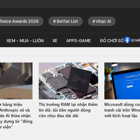
Choice Awards 2026
Better List
nhạc AI
XEM - MUA - LUÔN
XE
APPS-GAME
ĐỒ CHƠI SỐ
BÍ M
ừ hàng triệu
Thị trường RAM lại nhận thêm
Microsoft dùng co
Anthropic xé và
tin dữ, túi tiền người dùng
tranh cãi trên Wi
ude AI thừa nhận
còn chịu đau dài dài
siết kích hoạt lậu
y dựng từ "đống
ư viện"