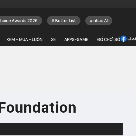
Choice Awards 2026
Better List
nhạc AI
XEM - MUA - LUÔN
XE
APPS-GAME
ĐỒ CHƠI SỐ
BÍ M
Foundation