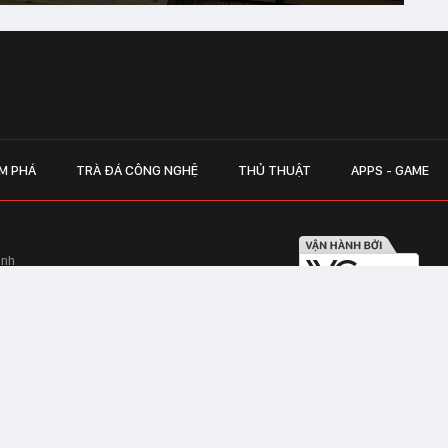
M PHÁ
TRÀ ĐÁ CÔNG NGHỆ
THỦ THUẬT
APPS - GAME
inh
Hapulico Complex, Số 01, phố Nguyễn
LIÊN HỆ QUẢN
 Văn Tần, Phường Xuân Hòa, TPHCM
Hotline hỗ trợ quảng cáo:
ico Complex, Số 01, phố Nguyễn Huy
Email:
giaitrixahoi@admicr
Hỗ trợ & CSKH: Admicro
 trên mạng số 460/GP-TTĐT do Sở Thông