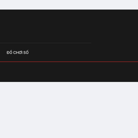
ĐỒ CHƠI SỐ
G CÁO
o.vn