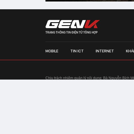
MOBILE
TIN ICT
INTERNET
KHÁ
Chịu trách nhiệm quản lý nội dung: Bà Nguyễn Bích M
TRỤ SỞ HÀ NỘI:
Tầng 22, Tòa nhà Center Building, 
Huy Tưởng, phường Thanh Xuân, thành phố Hà Nội
Điện thoại: 024 7309 5555.
Email:
info@genk.vn
VPĐD TẠI TP.HCM:
Tầng 4, Tòa nhà 123, số 127 Võ
© Copyright 2010 - 2026 - Công ty Cổ phần VCCorp
Tầng 17, 19, 20, 21 Toà nhà Center Building - Hapul
Tưởng, phường Thanh Xuân, thành phố Hà Nội
Giấy phép thiết lập trang thông tin điện tử tổng hợp