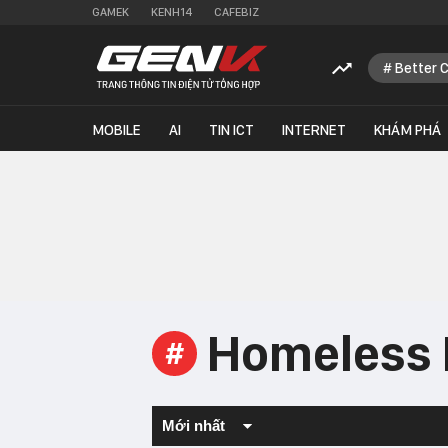
GAMEK
KENH14
CAFEBIZ
Better 
MOBILE
AI
TIN ICT
INTERNET
KHÁM PHÁ
Homeless 
#
Mới nhất