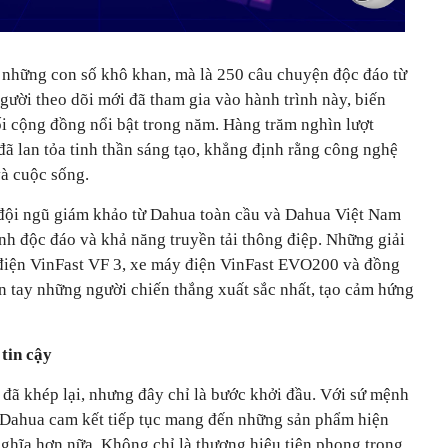
à những con số khô khan, mà là 250 câu chuyện độc đáo từ
ười theo dõi mới đã tham gia vào hành trình này, biến
nối cộng đồng nổi bật trong năm. Hàng trăm nghìn lượt
 đã lan tỏa tinh thần sáng tạo, khẳng định rằng công nghệ
và cuộc sống.
 đội ngũ giám khảo từ Dahua toàn cầu và Dahua Việt Nam
tính độc đáo và khả năng truyền tải thông điệp. Những giải
ô điện VinFast VF 3, xe máy điện VinFast EVO200 và đồng
n tay những người chiến thắng xuất sắc nhất, tạo cảm hứng
tin cậy
ã khép lại, nhưng đây chỉ là bước khởi đầu. Với sứ mệnh
 Dahua cam kết tiếp tục mang đến những sản phẩm hiện
nghĩa hơn nữa. Không chỉ là thương hiệu tiên phong trong