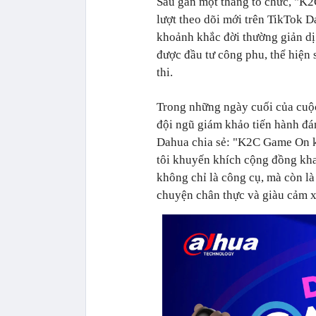
Sau gần một tháng tổ chức, "K2
lượt theo dõi mới trên TikTok D
khoảnh khắc đời thường giản d
được đầu tư công phu, thể hiện
thi.
Trong những ngày cuối của cuộc 
đội ngũ giám khảo tiến hành đán
Dahua chia sẻ: "K2C Game On kh
tôi khuyến khích cộng đồng kh
không chỉ là công cụ, mà còn l
chuyện chân thực và giàu cảm x