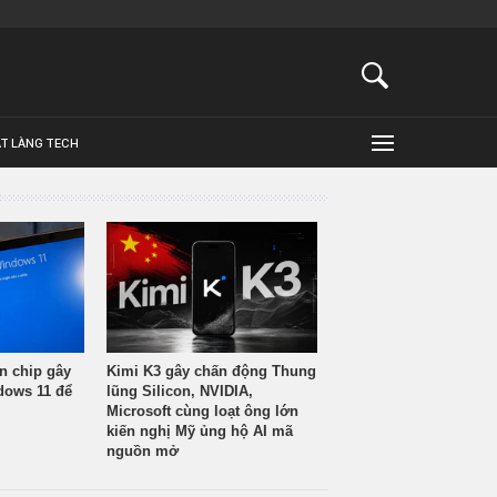
ẬT LÀNG TECH
n chip gây
Kimi K3 gây chấn động Thung
ndows 11 để
lũng Silicon, NVIDIA,
Microsoft cùng loạt ông lớn
kiến nghị Mỹ ủng hộ AI mã
nguồn mở