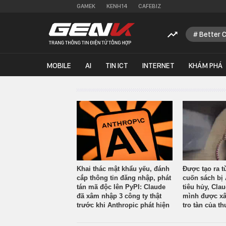
GAMEK
KENH14
CAFEBIZ
Better 
MOBILE
AI
TIN ICT
INTERNET
KHÁM PHÁ
Khai thác mật khẩu yếu, đánh
Được tạo ra t
cắp thông tin đăng nhập, phát
cuốn sách bị 
tán mã độc lên PyPI: Claude
tiêu hủy, Cla
đã xâm nhập 3 công ty thật
mình được xâ
trước khi Anthropic phát hiện
tro tàn của th