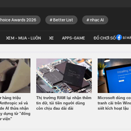
Choice Awards 2026
Better List
nhạc AI
XEM - MUA - LUÔN
XE
APPS-GAME
ĐỒ CHƠI SỐ
BÍ M
ừ hàng triệu
Thị trường RAM lại nhận thêm
Microsoft dùng co
Anthropic xé và
tin dữ, túi tiền người dùng
tranh cãi trên Wi
ude AI thừa nhận
còn chịu đau dài dài
siết kích hoạt lậu
y dựng từ "đống
ư viện"