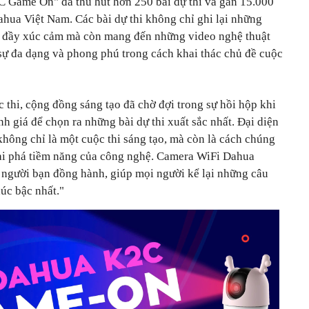
C Game On" đã thu hút hơn 250 bài dự thi và gần 15.000
ahua Việt Nam. Các bài dự thi không chỉ ghi lại những
ị đầy xúc cảm mà còn mang đến những video nghệ thuật
 sự đa dạng và phong phú trong cách khai thác chủ đề cuộc
thi, cộng đồng sáng tạo đã chờ đợi trong sự hồi hộp khi
h giá để chọn ra những bài dự thi xuất sắc nhất. Đại diện
ông chỉ là một cuộc thi sáng tạo, mà còn là cách chúng
ai phá tiềm năng của công nghệ. Camera WiFi Dahua
à người bạn đồng hành, giúp mọi người kể lại những câu
úc bậc nhất."