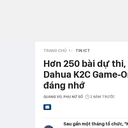
TRANG CHỦ
TIN ICT
›
Hơn 250 bài dự thi,
Dahua K2C Game-On 
đáng nhớ
QUANG VŨ
, PHỤ NỮ SỐ
2 NĂM TRƯỚC
Sau gần một tháng tổ chức, "