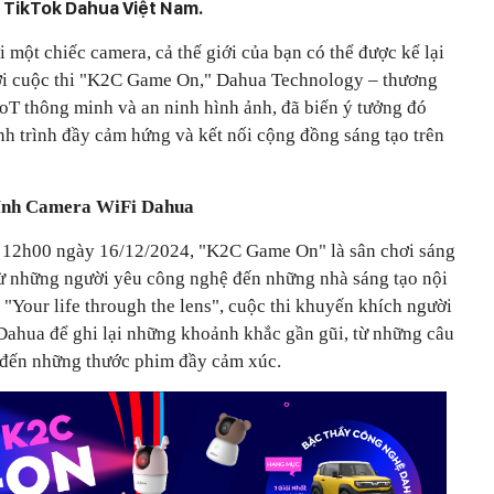
n TikTok Dahua Việt Nam.
i một chiếc camera, cả thế giới của bạn có thể được kể lại
Với cuộc thi "K2C Game On," Dahua Technology – thương
IoT thông minh và an ninh hình ảnh, đã biến ý tưởng đó
nh trình đầy cảm hứng và kết nối cộng đồng sáng tạo trên
kính Camera WiFi Dahua
n 12h00 ngày 16/12/2024, "K2C Game On" là sân chơi sáng
 từ những người yêu công nghệ đến những nhà sáng tạo nội
"Your life through the lens", cuộc thi khuyến khích người
ahua để ghi lại những khoảnh khắc gần gũi, từ những câu
 đến những thước phim đầy cảm xúc.