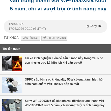
vẫn trung thành với WF-1000XM4 suốt
5 năm, chỉ vì vượt trội ở tính năng này
Theo
ĐSPL
Copy link
17/03/2026 00:19 (GMT +7)
TỪ KHÓA
MÀN HÌNH 4K
MÀN HÌNH GAMING
Tin liên quan
Tài xế kinh nghiệm luôn để sẵn 3 món này trong xe: Nhỏ
gọn nhưng cực kỳ hữu ích khi gặp sự cố
OPPO sắp bán sạc không dây 50W có quạt tản nhiệt, hút
dính nam châm với Find N6 sắp ra mắt
Sony WF-1000XM6 đã bán nhưng tôi vẫn trung thành với
WF-1000XM4 suốt 5 năm, chỉ vì vượt trội ở tính năng này