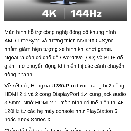
Màn hình hỗ trợ công nghệ đồng bộ khung hình
AMD FreeSync và tương thích NVIDIA G-Sync
nhằm giảm hiện tượng xé hình khi chơi game.
Ngoài ra còn có chế độ Overdrive (OD) và BFI+ để
giảm mờ chuyển động khi hiển thị các cảnh chuyển
động nhanh.
Về kết nối, Hongxia U280-Pro được trang bị 2 cổng
HDMI 2.1 và 2 cổng DisplayPort 1.4 cùng jack audio
3.5mm. Nhờ HDMI 2.1, màn hình có thể hiển thị 4K
120Hz từ các hệ máy console như PlayStation 5
hoặc Xbox Series X.
Chân đế hỗ trợ các thao tác nâng hạ, xoay và