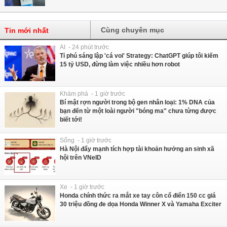
Cùng chuyên mục
Tin mới nhất
AI - 24 phút trước
Tỉ phú sáng lập 'cá voi' Strategy: ChatGPT giúp tôi kiếm
15 tỷ USD, đừng làm việc nhiều hơn robot
Khám phá - 1 giờ trước
Bí mật rợn người trong bộ gen nhân loại: 1% DNA của
bạn đến từ một loài người "bóng ma" chưa từng được
biết tới!
Sống - 1 giờ trước
Hà Nội đẩy mạnh tích hợp tài khoản hưởng an sinh xã
hội trên VNeID
Xe - 1 giờ trước
Honda chính thức ra mắt xe tay côn cổ điển 150 cc giá
30 triệu đồng đe dọa Honda Winner X và Yamaha Exciter