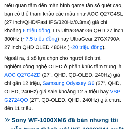
Nếu quan tâm đến màn hình game tần số quét cao,
bạn có thể tham khảo các mẫu như AOC Q27G4SL
(27 inch/QHD/Fast IPS/320Hz/0.3ms) giá chỉ
khoảng
6 triệu đồng
, LG UltraGear G6 QHD 27 inch
300Hz (
~7.5 triệu đồng
) hay UltraGear 27GX790A
27 inch QHD OLED 480Hz (
~20 triệu đồng
).
Ngoài ra, 1 số lựa chọn cho người tích trải
nghiệm công nghệ OLED ở phân khúc tầm trung là
AOC Q27G4ZD
(27", QHD, QD-OLED, 240Hz) giá
chỉ gần 12 triệu,
Samsung Odyssey G6
(27", QHD,
OLED, 240Hz) giá sale khoảng 12.5 triệu hay
VSP
G2724QO
(27", QD-OLED, QHD, 240Hz) giá chưa
đến 11 triệu.
Sony WF-1000XM6 đã bán nhưng tôi