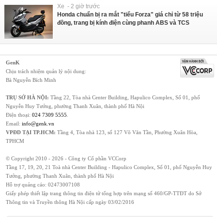
Xe - 2 giờ trước
Honda chuẩn bị ra mắt "tiểu Forza" giá chỉ từ 58 triệu
đồng, trang bị kính điện cùng phanh ABS và TCS
GenK
Chịu trách nhiệm quản lý nội dung:
Bà Nguyễn Bích Minh
TRỤ SỞ HÀ NỘI:
Tầng 22, Tòa nhà Center Building, Hapulico Complex, Số 01, phố
Nguyễn Huy Tưởng, phường Thanh Xuân, thành phố Hà Nội
Điện thoại:
024 7309 5555
.
Email:
info@genk.vn
VPĐD TẠI TP.HCM:
Tầng 4, Tòa nhà 123, số 127 Võ Văn Tần, Phường Xuân Hòa,
TPHCM
© Copyright 2010 - 2026 - Công ty Cổ phần VCCorp
Tầng 17, 19, 20, 21 Toà nhà Center Building - Hapulico Complex, Số 01, phố Nguyễn Huy
Tưởng, phường Thanh Xuân, thành phố Hà Nội
Hỗ trợ quảng cáo:
02473007108
Giấy phép thiết lập trang thông tin điện tử tổng hợp trên mạng số 460/GP-TTĐT do Sở
Thông tin và Truyền thông Hà Nội cấp ngày 03/02/2016