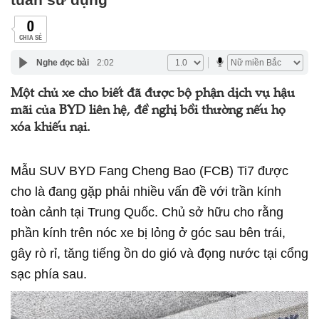
0
CHIA SẺ
Nghe đọc bài
2:02
Một chủ xe cho biết đã được bộ phận dịch vụ hậu
mãi của BYD liên hệ, đề nghị bồi thường nếu họ
xóa khiếu nại.
Mẫu SUV BYD Fang Cheng Bao (FCB) Ti7 được
cho là đang gặp phải nhiều vấn đề với trần kính
toàn cảnh tại Trung Quốc. Chủ sở hữu cho rằng
phần kính trên nóc xe bị lỏng ở góc sau bên trái,
gây rò rỉ, tăng tiếng ồn do gió và đọng nước tại cổng
sạc phía sau.