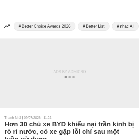
Better Choice Awards 2026
Better List
nhạc AI
Thanh Nhã
|
09/07/2026 | 11:21
Hơn 30 chủ xe BYD khiếu nại trần kính bị
rò rỉ nước, có xe gặp lỗi chỉ sau một
tuần sử dụng