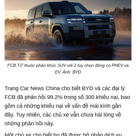
FCB Ti7 thuộc phân khúc SUV với 2 tùy chọn động cơ PHEV và
EV. Ảnh: BYD
Trang Car News China cho biết BYD và các đại lý
FCB đã phản hồi 99,2% trong số 300 khiếu nại, bao
gồm cả những khiếu nại về vấn đề mái kính gần
đây. Tuy nhiên, các chủ xe vẫn chưa hài lòng về
những phản hồi này.
Một chủ xe cho biết họ đã được bộ phận dịch vụ