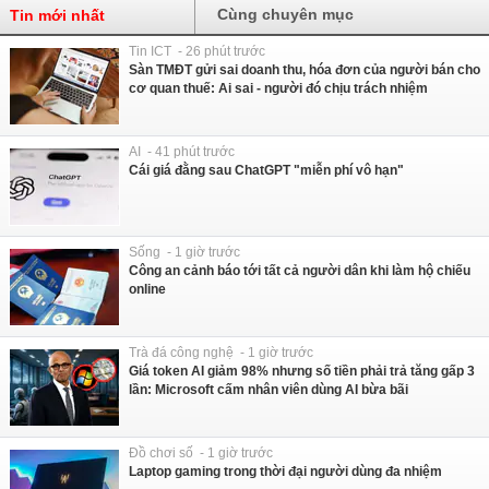
Cùng chuyên mục
Tin mới nhất
Tin ICT - 26 phút trước
Sàn TMĐT gửi sai doanh thu, hóa đơn của người bán cho
cơ quan thuế: Ai sai - người đó chịu trách nhiệm
AI - 41 phút trước
Cái giá đằng sau ChatGPT "miễn phí vô hạn"
Sống - 1 giờ trước
Công an cảnh báo tới tất cả người dân khi làm hộ chiếu
online
Trà đá công nghệ - 1 giờ trước
Giá token AI giảm 98% nhưng số tiền phải trả tăng gấp 3
lần: Microsoft cấm nhân viên dùng AI bừa bãi
Đồ chơi số - 1 giờ trước
Laptop gaming trong thời đại người dùng đa nhiệm