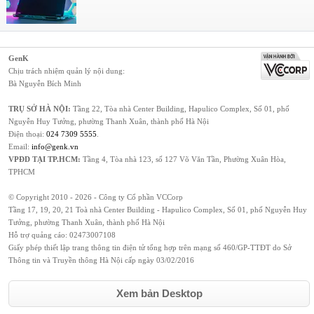
GenK
Chịu trách nhiệm quản lý nội dung:
Bà Nguyễn Bích Minh
TRỤ SỞ HÀ NỘI:
Tầng 22, Tòa nhà Center Building, Hapulico Complex, Số 01, phố
Nguyễn Huy Tưởng, phường Thanh Xuân, thành phố Hà Nội
Điện thoại:
024 7309 5555
.
Email:
info@genk.vn
VPĐD TẠI TP.HCM:
Tầng 4, Tòa nhà 123, số 127 Võ Văn Tần, Phường Xuân Hòa,
TPHCM
© Copyright 2010 - 2026 - Công ty Cổ phần VCCorp
Tầng 17, 19, 20, 21 Toà nhà Center Building - Hapulico Complex, Số 01, phố Nguyễn Huy
Tưởng, phường Thanh Xuân, thành phố Hà Nội
Hỗ trợ quảng cáo:
02473007108
Giấy phép thiết lập trang thông tin điện tử tổng hợp trên mạng số 460/GP-TTĐT do Sở
Thông tin và Truyền thông Hà Nội cấp ngày 03/02/2016
Xem bản Desktop