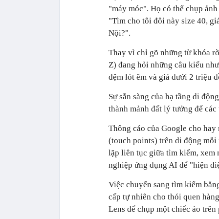
"máy móc". Họ có thể chụp ảnh 
"Tìm cho tôi đôi này size 40, gi
Nội?".
Thay vì chỉ gõ những từ khóa rờ
Z) đang hỏi những câu kiểu như
đệm lót êm và giá dưới 2 triệu 
Sự sẵn sàng của hạ tầng di động
thành mảnh đất lý tưởng để các
Thông cáo của Google cho hay n
(touch points) trên di động mỗi
lặp liên tục giữa tìm kiếm, xem
nghiệp ứng dụng AI để "hiện di
Việc chuyển sang tìm kiếm bằng
cấp tự nhiên cho thói quen hàn
Lens để chụp một chiếc áo trên p