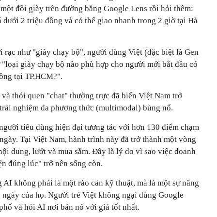
một đôi giày trên đường bằng Google Lens rồi hỏi thêm:
á dưới 2 triệu đồng và có thể giao nhanh trong 2 giờ tại Hà
i rạc như "giày chạy bộ", người dùng Việt (đặc biệt là Gen
 "loại giày chạy bộ nào phù hợp cho người mới bắt đầu có
đồng tại TP.HCM?".
 và thói quen "chat" thường trực đã biến Việt Nam trở
 trải nghiệm đa phương thức (multimodal) bùng nổ.
gười tiêu dùng hiện đại tương tác với hơn 130 điểm chạm
 ngày. Tại Việt Nam, hành trình này đã trở thành một vòng
 nội dung, lướt và mua sắm. Đây là lý do vì sao việc doanh
ện đúng lúc" trở nên sống còn.
 AI không phải là một rào cản kỹ thuật, mà là một sự nâng
g ngày của họ. Người trẻ Việt không ngại dùng Google
hố và hỏi AI nơi bán nó với giá tốt nhất.