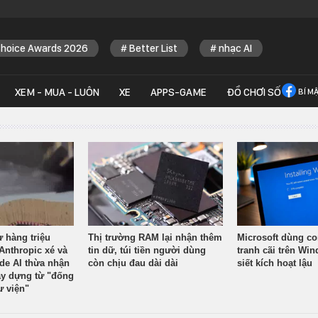
Choice Awards 2026
Better List
nhạc AI
XEM - MUA - LUÔN
XE
APPS-GAME
ĐỒ CHƠI SỐ
BÍ M
ừ hàng triệu
Thị trường RAM lại nhận thêm
Microsoft dùng co
Anthropic xé và
tin dữ, túi tiền người dùng
tranh cãi trên Wi
ude AI thừa nhận
còn chịu đau dài dài
siết kích hoạt lậu
y dựng từ "đống
ư viện"