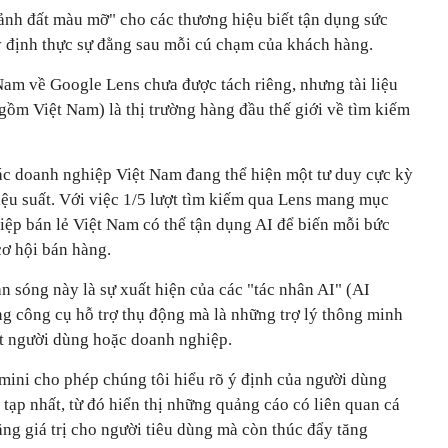
mảnh đất màu mỡ" cho các thương hiệu biết tận dụng sức
 định thực sự đằng sau mỗi cú chạm của khách hàng.
Nam về Google Lens chưa được tách riêng, nhưng tài liệu
m Việt Nam) là thị trường hàng đầu thế giới về tìm kiếm
c doanh nghiệp Việt Nam đang thể hiện một tư duy cực kỳ
hiệu suất. Với việc 1/5 lượt tìm kiếm qua Lens mang mục
iệp bán lẻ Việt Nam có thể tận dụng AI để biến mỗi bức
ơ hội bán hàng.
àn sóng này là sự xuất hiện của các "tác nhân AI" (AI
g công cụ hỗ trợ thụ động mà là những trợ lý thông minh
t người dùng hoặc doanh nghiệp.
ini cho phép chúng tôi hiểu rõ ý định của người dùng
tạp nhất, từ đó hiển thị những quảng cáo có liên quan cá
ng giá trị cho người tiêu dùng mà còn thúc đẩy tăng