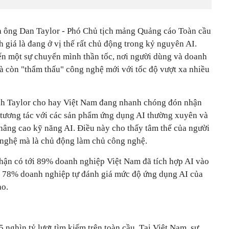
a ông Dan Taylor - Phó Chủ tịch mảng Quảng cáo Toàn cầu
giá là đang ở vị thế rất chủ động trong kỷ nguyên AI.
ến một sự chuyển mình thần tốc, nơi người dùng và doanh
 còn "thẩm thấu" công nghệ mới với tốc độ vượt xa nhiều
ịch Taylor cho hay Việt Nam đang nhanh chóng đón nhận
tương tác với các sản phẩm ứng dụng AI thường xuyên và
âng cao kỹ năng AI. Điều này cho thấy tâm thế của người
 nghệ mà là chủ động làm chủ công nghệ.
nhận có tới 89% doanh nghiệp Việt Nam đã tích hợp AI vào
, 78% doanh nghiệp tự đánh giá mức độ ứng dụng AI của
ao.
nghìn tỷ lượt tìm kiếm trên toàn cầu. Tại Việt Nam, sự