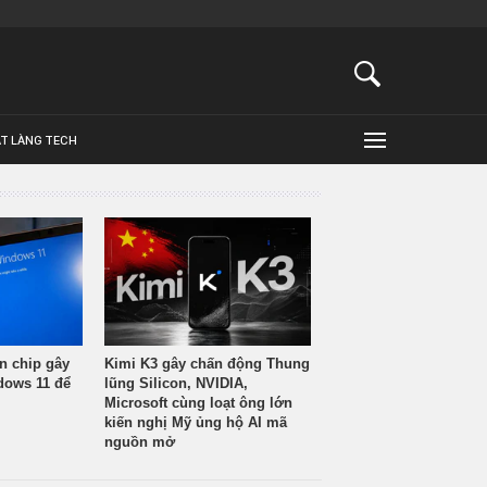
ẬT LÀNG TECH
n chip gây
Kimi K3 gây chấn động Thung
ndows 11 để
lũng Silicon, NVIDIA,
Microsoft cùng loạt ông lớn
kiến nghị Mỹ ủng hộ AI mã
nguồn mở