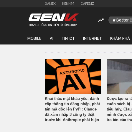
GAMEK
KENH14
CAFEBIZ
Better 
MOBILE
AI
TIN ICT
INTERNET
KHÁM PHÁ
Khai thác mật khẩu yếu, đánh
Được tạo ra t
cắp thông tin đăng nhập, phát
cuốn sách bị 
tán mã độc lên PyPI: Claude
tiêu hủy, Cla
đã xâm nhập 3 công ty thật
mình được xâ
trước khi Anthropic phát hiện
tro tàn của th