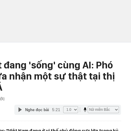
 đang 'sống' cùng AI: Phó
a nhận một sự thật tại thị
Á
ƯỚC
5:21
Nghe đọc bài
r: "Việt Nam đang ở vị thế chủ động cực lớn trong kỷ